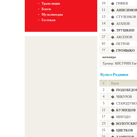
10
Трансляция
�. ГРАЧЕВ
Блоги
11
�. АНИСИМО
Мультимедиа
13
�. СТУЛЕНКОВ
Гостевая
14
�. АГАПОВ
16
�. ТРУШКИН
27
�. АКСЕНОВ
65
�. ПЕТРОВ
77
�. ГРОМЫКО
команда
Тренер:
КИСУРИН Евг
Купол-Родники
#
Игрок
2
�. ПОДОБЕДО
4
�. ЧИКУРОВ
5
�. СТАРОДУМО
12
�. КУЗНЕЦОВ
17
�. МНГОДО
23
�. БОЛОТСКИ
25
�. ЦВЕТКОВ
33