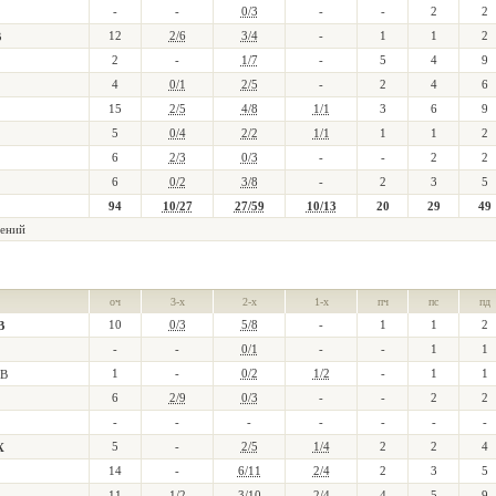
-
-
0/3
-
-
2
2
12
2/6
3/4
-
1
1
2
В
2
-
1/7
-
5
4
9
4
0/1
2/5
-
2
4
6
15
2/5
4/8
1/1
3
6
9
5
0/4
2/2
1/1
1
1
2
6
2/3
0/3
-
-
2
2
6
0/2
3/8
-
2
3
5
94
10/27
27/59
10/13
20
29
49
ений
оч
3-х
2-х
1-х
пч
пс
пд
10
0/3
5/8
-
1
1
2
В
-
-
0/1
-
-
1
1
1
-
0/2
1/2
-
1
1
В
6
2/9
0/3
-
-
2
2
-
-
-
-
-
-
-
5
-
2/5
1/4
2
2
4
Х
14
-
6/11
2/4
2
3
5
11
1/2
3/10
2/4
4
5
9