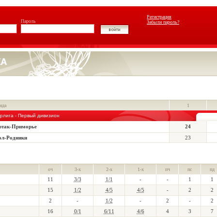
Регистрация
Пароль
Забыли пароль?
нда
1
рлига - Первый дивизион
ртак-Приморье
24
ол-Родники
23
оч
3-х
2-х
1-х
пч
пс
пд
11
3/3
1/1
-
-
1
1
15
1/2
4/5
4/5
-
2
2
2
-
1/2
-
2
-
2
16
0/1
6/11
4/6
4
3
7