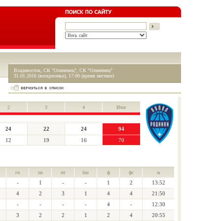
Владивосток, СК "Олимпиец", СК "Олимпиец"
31.01.2016 (воскресенье), 17:00 (время местное)
2
3
4
Итог
24
22
24
94
12
19
16
70
гп
пх
пт
бш
ф
фс
м
-
1
-
-
1
2
13:52
4
2
3
1
4
4
21:50
-
-
-
-
4
-
12:30
3
2
2
1
2
4
20:55