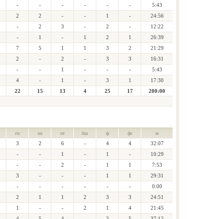
-
-
-
-
-
-
5:43
2
2
-
-
1
-
24:56
-
2
3
-
2
-
12:22
-
1
-
1
2
1
26:39
7
5
1
1
3
2
21:29
2
-
2
-
3
3
16:31
-
-
1
-
-
-
5:43
4
-
1
-
3
1
17:30
22
15
13
4
25
17
200:00
гп
пх
пт
бш
ф
фс
м
3
2
6
-
4
4
32:07
-
-
1
-
1
-
10:29
-
-
2
-
1
1
7:53
3
-
-
-
1
1
29:31
-
-
-
-
-
-
0:00
2
1
1
2
3
3
24:51
1
-
-
2
1
4
21:45
4
5
4
-
2
5
37:12