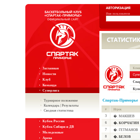
Имя пользователя
Заглавная
Кома
Новости
Супе
Клуб
Спа
Команда
Куп
Суперлига
Спартак-Приморье
Турнирное положение
Календарь | Результаты
#
Игрок
Сводная статистика
3
�. МАКШЕВ
Кубок России
6
�. КОРЧАГИН
Кубок Сибири и ДВ
7
�. ГЕТМАНОВ
Молодежные
8
�. БЕЛОВ
Арена