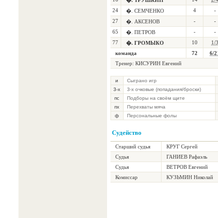
�. ТРУШКИН
24
4
-
�. СЕМЧЕНКО
27
-
-
�. АКСЕНОВ
65
-
-
�. ПЕТРОВ
77
10
1/
�. ГРОМЫКО
команда
72
6/2
Тренер:
КИСУРИН Евгений
и
Сыграно игр
3-х
3-х очковые (попадания/броски)
пс
Подборы на своём щите
пх
Перехваты мяча
ф
Персональные фолы
Судейство
Старший судья
КРУГ Сергей
Судья
ГАНИЕВ Рафаэль
Судья
ВЕТРОВ Евгений
Комиссар
КУЗЬМИН Николай