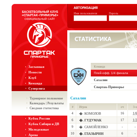
Имя пользователя
Пароль
Заглавная
Команда
Новости
Плей-офф. 1/4 финала
Клуб
Сахалин
Команда
Спартак-Приморье
Суперлига
Сахалин
Турнирное положение
Календарь | Результаты
#
Игрок
оч
3-х
Сводная статистика
4
16
1/
�. КОМОЛОВ
Кубок России
6
17
1/
�. ГУДУМАК
Кубок Сибири и ДВ
9
-
-
�. САМОЙЛЕНКО
Молодежные
10
6
-
�. ГЛАЗЫРИН
Арена