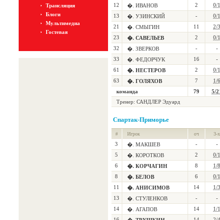
12
2
0/
Трансляция
�. ИВАНОВ
Блоги
13
-
0/
�. УЗИНСКИЙ
Мультимедиа
21
11
2/
�. СМЫГИН
Гостевая
23
2
0/
�. САВЕЛЬЕВ
32
-
-
�. ЗВЕРКОВ
33
16
-
�. ФЕДОРЧУК
61
2
0/
�. НЕСТЕРОВ
63
7
1/
�. ГОЛЯХОВ
команда
79
5/2
Тренер: САНДЛЕР Эдуард
Спартак-Приморье
#
Игрок
оч
3-х
3
-
-
�. МАКШЕВ
5
2
0/
�. КОРОТКОВ
6
8
1/
�. КОРЧАГИН
8
6
0/
�. БЕЛОВ
11
14
1/
�. АНИСИМОВ
13
-
-
�. СТУЛЕНКОВ
14
14
1/
�. АГАПОВ
16
14
2/