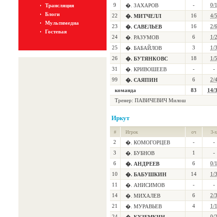
9
-
0/
Трансляция
�. ЗАХАРОВ
Блоги
22
16
4/
�. МИТЧЕЛЛ
Мультимедиа
23
16
2/
�. САВЕЛЬЕВ
Гостевая
24
6
1/
�. РАЗУМОВ
25
3
1/
�. БАБАЙЛОВ
26
18
1/
�. БУТЯНКОВС
31
-
-
�. КРИВОШЕЕВ
99
6
2/
�. САЯПИН
команда
83
14/
Тренер:
ПАВИЧЕВИЧ Милош
Иркут
#
Игрок
оч
3-х
2
-
-
�. КОМОГОРЦЕВ
3
1
-
�. БУБНОВ
6
6
0/
�. АНДРЕЕВ
10
14
1/
�. БАБУШКИН
11
-
-
�. АНИСИМОВ
14
6
2/
�. МИХАЛЕВ
21
4
1/
�. МУРАВЬЕВ
24
-
0/