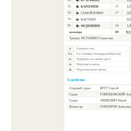
�. КУЗЕМКИН
52
11
1/
�. КАРПАЧЕВ
55
17
3/
�. САМОЙЛОВИЧ
70
-
0/
�. КАЕТАНО
91
10
1/
�. ФЕДЮШИН
команда
69
9/2
Тренер: ИСТОМИН Станислав
и
Сыграно игр
3-х
3-х очковые (попадания/броски)
пс
Подборы на своём щите
пх
Перехваты мяча
ф
Персональные фолы
Судейство
Старший судья
КРУГ Сергей
Судья
ГОВЕРДОВСКИЙ Але
Судья
ЗИНКЕВИЧ Юрий
Комиссар
ГОНЧАРОВ Александ