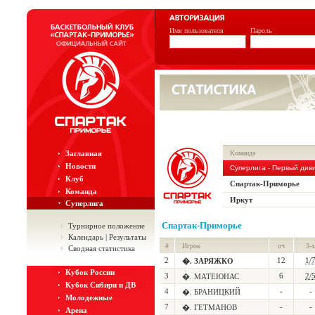
Имя пользователя
Пароль
Заглавная
Команда
Новости
Суперлига - Первый див
Клуб
Спартак-Приморье
Команда
Иркут
Суперлига
Спартак-Приморье
Турнирное положение
Календарь | Результаты
#
Игрок
оч
3-х
Сводная статистика
2
12
1/
�. ЗАРЯЖКО
Кубок России
3
6
2/
�. МАТЕЮНАС
Кубок Сибири и ДВ
4
-
-
�. БРАНИЦКИЙ
Молодежные
7
-
-
�. ГЕТМАНОВ
Арена