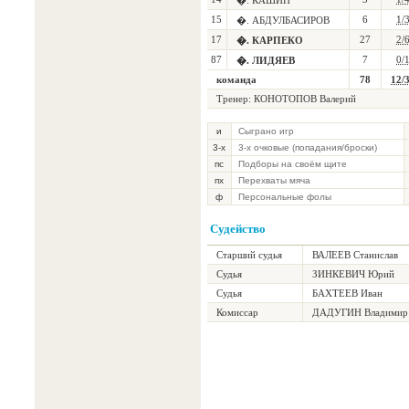
�. КАШИН
15
6
1/
�. АБДУЛБАСИРОВ
17
27
2/
�. КАРПЕКО
87
7
0/
�. ЛИДЯЕВ
команда
78
12/
Тренер: КОНОТОПОВ Валерий
и
Сыграно игр
3-х
3-х очковые (попадания/броски)
пс
Подборы на своём щите
пх
Перехваты мяча
ф
Персональные фолы
Судейство
Старший судья
ВАЛЕЕВ Станислав
Судья
ЗИНКЕВИЧ Юрий
Судья
БАХТЕЕВ Иван
Комиссар
ДАДУГИН Владимир