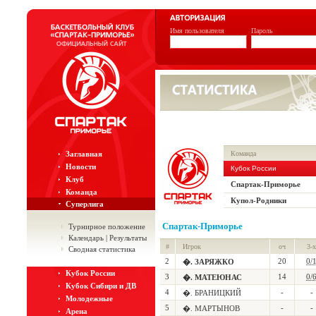
Имя пользователя
Пароль
Заглавная
Команда
Новости
Кубок России
Клуб
Спартак-Приморье
Команда
Купол-Родники
Суперлига
Спартак-Приморье
Турнирное положение
Календарь | Результаты
#
Игрок
оч
3-х
Сводная статистика
2
20
0/
�. ЗАРЯЖКО
Кубок России
3
14
0/
�. МАТЕЮНАС
Кубок Сибири и ДВ
4
-
-
�. БРАНИЦКИЙ
Молодежные
5
-
-
�. МАРТЫНОВ
Арена