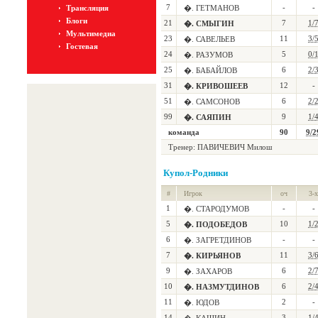
7
-
-
Трансляция
�. ГЕТМАНОВ
Блоги
21
7
1/
�. СМЫГИН
Мультимедиа
23
11
3/
�. САВЕЛЬЕВ
Гостевая
24
5
0/
�. РАЗУМОВ
25
6
2/
�. БАБАЙЛОВ
31
12
-
�. КРИВОШЕЕВ
51
6
2/
�. САМСОНОВ
99
9
1/
�. САЯПИН
команда
90
9/2
Тренер:
ПАВИЧЕВИЧ Милош
Купол-Родники
#
Игрок
оч
3-х
1
-
-
�. СТАРОДУМОВ
5
10
1/
�. ПОДОБЕДОВ
6
-
-
�. ЗАГРЕТДИНОВ
7
11
3/
�. КИРЬЯНОВ
9
6
2/
�. ЗАХАРОВ
10
6
2/
�. НАЗМУТДИНОВ
11
2
-
�. ЮДОВ
14
3
1/