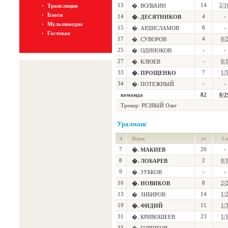
13
14
2/1
Трансляция
�. ВОЛЬХИН
Блоги
14
4
-
�. ДЕСЯТНИКОВ
Мультимедиа
15
8
-
�. АРДИСЛАМОВ
Гостевая
17
4
0/
�. СУВОРОВ
25
-
-
�. ОДИНОКОВ
27
-
0/
�. КЛЮЕВ
33
7
1/
�. ПРОЩЕНКО
34
-
-
�. ПОТЕЖНЫЙ
команда
82
8/2
Тренер: РЕЗВЫЙ Олег
Уралмаш
#
Игрок
оч
3-х
7
20
-
�. МАКИЕВ
8
2
0/
�. ЛОБАРЕВ
9
-
-
�. ЗУБКОВ
10
8
2/
�. НОВИКОВ
13
14
1/
�. ЗИБИРОВ
19
11
1/
�. ФИДИЙ
31
23
1/
�. КРИВОШЕЕВ
33
-
-