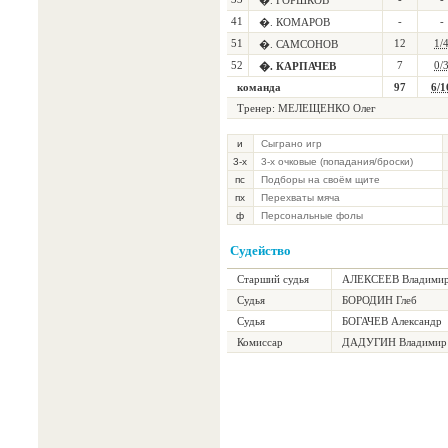
�. ГОРШКОВ
41
-
-
�. КОМАРОВ
51
12
1/
�. САМСОНОВ
52
7
0/
�. КАРПАЧЕВ
команда
97
6/1
Тренер: МЕЛЕЩЕНКО Олег
и
Сыграно игр
3-х
3-х очковые (попадания/броски)
пс
Подборы на своём щите
пх
Перехваты мяча
ф
Персональные фолы
Судейство
Старший судья
АЛЕКСЕЕВ Владими
Судья
БОРОДИН Глеб
Судья
БОГАЧЕВ Александр
Комиссар
ДАДУГИН Владимир