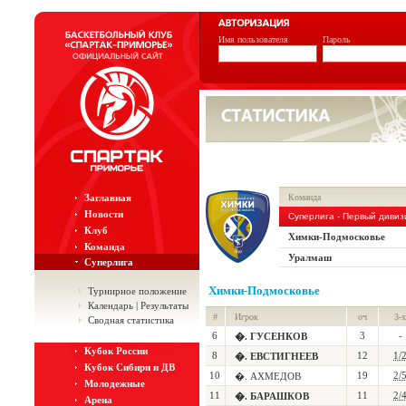
Имя пользователя
Пароль
Заглавная
Команда
Новости
Суперлига - Первый дивиз
Клуб
Химки-Подмосковье
Команда
Уралмаш
Суперлига
Химки-Подмосковье
Турнирное положение
Календарь | Результаты
#
Игрок
оч
3-х
Сводная статистика
6
3
-
�. ГУСЕНКОВ
Кубок России
8
12
1/
�. ЕВСТИГНЕЕВ
Кубок Сибири и ДВ
10
19
2/
�. АХМЕДОВ
Молодежные
11
11
2/
�. БАРАШКОВ
Арена