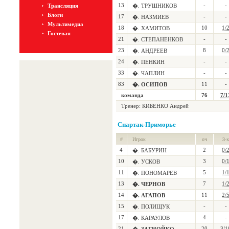
13
-
-
Трансляция
�. ТРУШНИКОВ
Блоги
17
-
-
�. НАЗМИЕВ
Мультимедиа
18
10
1/
�. ХАМИТОВ
Гостевая
21
-
-
�. СТЕПАНЕНКОВ
23
8
0/
�. АНДРЕЕВ
24
-
-
�. ПЕНКИН
33
-
-
�. ЧАПЛИН
83
11
-
�. ОСИПОВ
команда
76
7/1
Тренер: КИБЕНКО Андрей
Спартак-Приморье
#
Игрок
оч
3-х
4
2
0/
�. БАБУРИН
10
3
0/
�. УСКОВ
11
5
1/
�. ПОНОМАРЕВ
13
7
1/
�. ЧЕРНОВ
14
11
2/
�. АГАПОВ
15
-
-
�. ПОЛИЩУК
17
4
-
�. КАРАУЛОВ
21
20
3/1