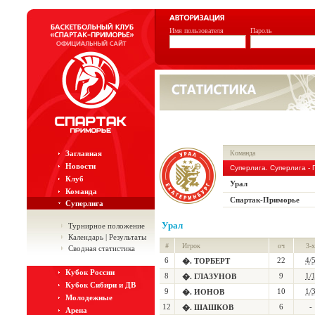
Имя пользователя
Пароль
Заглавная
Команда
Новости
Суперлига. Суперлига -
Клуб
Урал
Команда
Спартак-Приморье
Суперлига
Урал
Турнирное положение
Календарь | Результаты
#
Игрок
оч
3-х
Сводная статистика
6
22
4/
�. ТОРБЕРТ
Кубок России
8
9
1/
�. ГЛАЗУНОВ
Кубок Сибири и ДВ
9
10
1/
�. ИОНОВ
Молодежные
12
6
-
�. ШАШКОВ
Арена