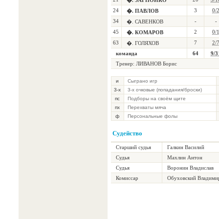
�. ЗАГНОЙКО
24
3
0/
�. ПАВЛОВ
34
-
-
�. САВЕНКОВ
45
2
0/
�. КОМАРОВ
63
7
2/
�. ГОЛЯХОВ
команда
64
9/3
Тренер:
ЛИВАНОВ Борис
и
Сыграно игр
3-х
3-х очковые (попадания/броски)
пс
Подборы на своём щите
пх
Перехваты мяча
ф
Персональные фолы
Судейство
Старший судья
Галкин Василий
Судья
Махлин Антон
Судья
Воронин Владислав
Комиссар
Обуховский Владими