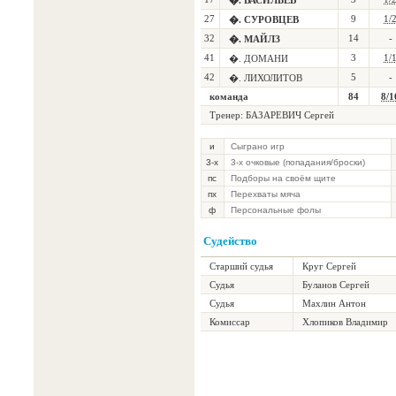
�. ВАСИЛЬЕВ
27
9
1/
�. СУРОВЦЕВ
32
14
-
�. МАЙЛЗ
41
3
1/
�. ДОМАНИ
42
5
-
�. ЛИХОЛИТОВ
команда
84
8/1
Тренер:
БАЗАРЕВИЧ Сергей
и
Сыграно игр
3-х
3-х очковые (попадания/броски)
пс
Подборы на своём щите
пх
Перехваты мяча
ф
Персональные фолы
Судейство
Старший судья
Круг Сергей
Судья
Буланов Сергей
Судья
Махлин Антон
Комиссар
Хлопиков Владимир