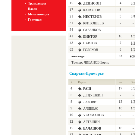
15
4
0/
Трансляция
�. ДЕНИСОН
Блоги
17
3
-
�. КАРАУЛОВ
Мультимедиа
21
3
0/
�. НЕСТЕРОВ
Гостевая
31
-
-
�. КРИВОШЕЕВ
34
-
-
�. САВЕНКОВ
41
16
1/
�. ВИКТОР
43
7
1/
�. ПАВЛОВ
63
8
1/
�. ГОЛЯХОВ
команда
62
4/2
Тренер: ЛИВАНОВ Борис
Спартак-Приморье
#
Игрок
оч
3-х
4
17
3/
�. РАШ
5
-
-
�. ДЕДУШКИН
8
13
1/
�. ЛАБОВИЧ
9
10
1/
�. АЛИЕВАС
10
-
-
�. УРАЗМАНОВ
12
-
-
�. АРТЕШИН
15
10
-
�. БАЛАШОВ
17
3
1/