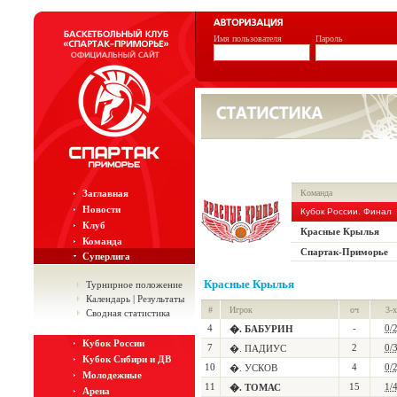
Имя пользователя
Пароль
Заглавная
Команда
Новости
Кубок России. Финал
Клуб
Красные Крылья
Команда
Спартак-Приморье
Суперлига
Красные Крылья
Турнирное положение
Календарь | Результаты
#
Игрок
оч
3-х
Сводная статистика
4
-
0/
�. БАБУРИН
Кубок России
7
2
0/
�. ПАДИУС
Кубок Сибири и ДВ
10
4
0/
�. УСКОВ
Молодежные
11
15
1/
�. ТОМАС
Арена