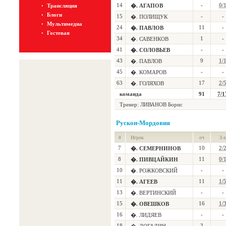
14
-
0/
Трансляция
�. АГАПОВ
Блоги
15
-
-
�. ПОЛИЩУК
Мультимедиа
24
11
-
�. ПАВЛОВ
Гостевая
34
1
-
�. САВЕНКОВ
41
-
-
�. СОЛОВЬЕВ
43
9
1/
�. ПАВЛОВ
45
-
-
�. КОМАРОВ
63
17
2/
�. ГОЛЯХОВ
команда
91
7/1
Тренер:
ЛИВАНОВ Борис
Рускон-Мордовия
#
Игрок
оч
3-х
7
10
2/
�. СЕМЕРНИНОВ
8
11
0/
�. ПИВЦАЙКИН
10
-
-
�. РОЖКОВСКИЙ
11
11
1/
�. АГЕЕВ
13
-
-
�. ВЕРТИНСКИЙ
15
16
1/
�. ОВЕШКОВ
16
-
-
�. ЛИДЯЕВ
18
3
-