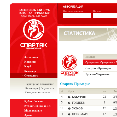
Имя пользователя
Пароль
Заглавная
Команда
Новости
Суперлига. Суперлига -
Клуб
Спартак-Приморье
Команда
Рускон-Мордовия
Суперлига
Спартак-Приморье
Турнирное положение
Календарь | Результаты
#
Игрок
оч
3-х
Сводная статистика
4
22
2/
�. БАБУРИН
Кубок России
5
2
0/
�. ГОРДЕЕВ
Кубок Сибири и ДВ
10
17
1/
�. УСКОВ
Молодежные
11
12
1/
�. ПОНОМАРЕВ
Арена