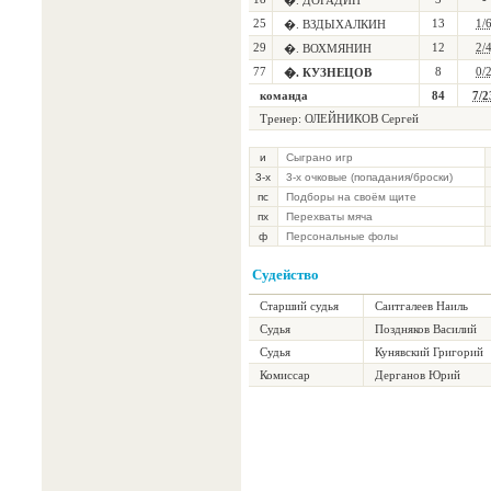
�. ДОГАДИН
25
13
1/
�. ВЗДЫХАЛКИН
29
12
2/
�. ВОХМЯНИН
77
8
0/
�. КУЗНЕЦОВ
команда
84
7/2
Тренер: ОЛЕЙНИКОВ Сергей
и
Сыграно игр
3-х
3-х очковые (попадания/броски)
пс
Подборы на своём щите
пх
Перехваты мяча
ф
Персональные фолы
Судейство
Старший судья
Саитгалеев Наиль
Судья
Поздняков Василий
Судья
Кунявский Григорий
Комиссар
Дерганов Юрий