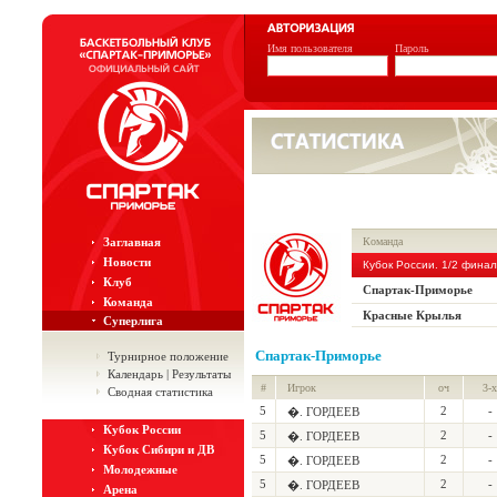
Имя пользователя
Пароль
Заглавная
Команда
Новости
Кубок России. 1/2 фина
Клуб
Спартак-Приморье
Команда
Красные Крылья
Суперлига
Спартак-Приморье
Турнирное положение
Календарь | Результаты
#
Игрок
оч
3-х
Сводная статистика
5
2
-
�. ГОРДЕЕВ
Кубок России
5
2
-
�. ГОРДЕЕВ
Кубок Сибири и ДВ
5
2
-
�. ГОРДЕЕВ
Молодежные
5
2
-
�. ГОРДЕЕВ
Арена