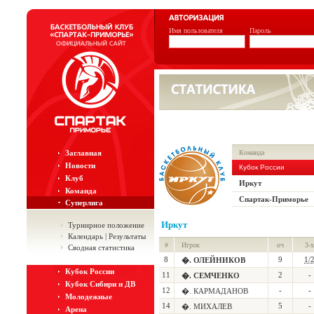
Имя пользователя
Пароль
Заглавная
Команда
Новости
Кубок России
Клуб
Иркут
Команда
Спартак-Приморье
Суперлига
Иркут
Турнирное положение
Календарь | Результаты
#
Игрок
оч
3-х
Сводная статистика
8
9
1/
�. ОЛЕЙНИКОВ
Кубок России
11
2
-
�. СЕМЧЕНКО
Кубок Сибири и ДВ
12
-
-
�. КАРМАДАНОВ
Молодежные
14
5
-
�. МИХАЛЕВ
Арена