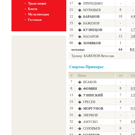
17
-
-
Трансляция
�. ПРИХОДЬКО
Блоги
21
8
-
�. МУРАВЬЕВ
Мультимедиа
22
18
4/
�. БАРАНОВ
Гостевая
25
-
-
�. БАЖЕНОВ
26
6
1/
�. КУЗНЕЦОВ
77
15
3/
�. НАЗАРОВ
86
1
-
�. ХОМЯКОВ
команда
64
9/2
Тренер: БАЖЕНОВ Вячеслав
Спартак-Приморье
#
Игрок
оч
3-х
7
-
-
�. ИСАКОВ
8
8
0/
�. ФОМИН
13
7
1/
�. УЗИНСКИЙ
15
4
-
�. ГРЕСЕВ
29
7
0/
�. МОРГУНОВ
31
-
-
�. ЗВЕРКОВ
32
7
1/
�. АМУСКО
41
6
-
�. СОЛОВЬЕВ
63
3
1/