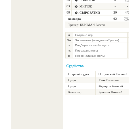
�. ГОЛЯХОВ
83
-
-
�. МИТЮК
88
20
4/
�. СЫРОВАТКО
команда
62
7/2
Тренер:
БЕРГМАН Рассел
и
Сыграно игр
3-х
3-х очковые (попадания/броски)
пс
Подборы на своём щите
пх
Перехваты мяча
ф
Персональные фолы
Судейство
Старший судья
Островский Евгений
Судья
Ухов Вячеслав
Судья
Федоров Алексей
Комиссар
Кузьмин Николай