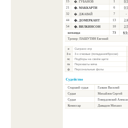
15
1
0/
�. ГУБАНОВ
21
6
0/
�. МАККАРТИ
32
7
-
�. ДЖАВАЙ
44
13
2/
�. ДОМЕРКАНТ
54
10
2/
�. ВИЛКИНСОН
команда
73
6/1
Тренер: ПАШУТИН Евгений
и
Сыграно игр
3-х
3-х очковые (попадания/броски)
пс
Подборы на своём щите
пх
Перехваты мяча
ф
Персональные фолы
Судейство
Старший судья
Галкин Василий
Судья
Михайлов Сергей
Судья
Говердовский Алекса
Комиссар
Давыдов Михаил