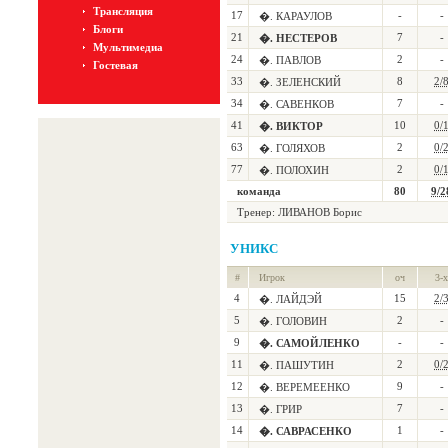
Трансляция
17
-
-
�. КАРАУЛОВ
Блоги
21
7
-
�. НЕСТЕРОВ
Мультимедиа
24
2
-
�. ПАВЛОВ
Гостевая
33
8
2/
�. ЗЕЛЕНСКИЙ
34
7
-
�. САВЕНКОВ
41
10
0/
�. ВИКТОР
63
2
0/
�. ГОЛЯХОВ
77
2
0/
�. ПОЛОХИН
команда
80
9/2
Тренер:
ЛИВАНОВ Борис
УНИКС
#
Игрок
оч
3-х
4
15
2/
�. ЛАЙДЭЙ
5
2
-
�. ГОЛОВИН
9
-
-
�. САМОЙЛЕНКО
11
2
0/
�. ПАШУТИН
12
9
-
�. ВЕРЕМЕЕНКО
13
7
-
�. ГРИР
14
1
-
�. САВРАСЕНКО