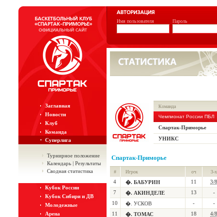
Имя пользователя
Пароль
Заглавная
Команда
Новости
Чемпионат России ПБЛ
Клуб
Спартак-Приморье
Команда
УНИКС
Суперлига
Турнирное положение
Спартак-Приморье
Календарь | Результаты
Сводная статистика
#
Игрок
оч
3-х
4
11
3/
�. БАБУРИН
Кубок России
7
13
-
�. АКИНДЕЛЕ
Кубок Сибири и ДВ
10
-
-
�. УСКОВ
Молодежные
Арена
11
18
4/
�. ТОМАС