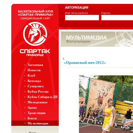
Имя пользователя
Пароль
г.
«Оранжевый мяч-2012»
Заглавная
Новости
Клуб
Команда
Суперлига
Кубок России
Кубок Сибири и ДВ
Молодежные
Арена
Трансляция
Блоги
Мультимедиа
Фото