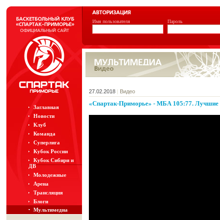
Имя пользователя
Пароль
27.02.2018
|
Видео
«Спартак-Приморье» - МБА 105:77. Лучшие
Заглавная
Новости
Клуб
Команда
Суперлига
Кубок России
Кубок Сибири и
ДВ
Молодежные
Арена
Трансляция
Блоги
Мультимедиа