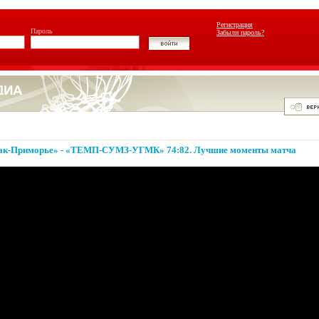
Регистрация
Пароль
Забыли пароль?
ртак-Приморье» - «ТЕМП-СУМЗ-УГМК» 74:82. Лучшие моменты матча