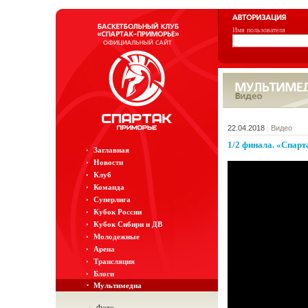
Имя пользователя
22.04.2018
|
Видео
1/2 финала. «Спа
Заглавная
Новости
Клуб
Команда
Суперлига
Кубок России
Кубок Сибири и ДВ
Молодежные
Арена
Трансляция
Блоги
Мультимедиа
Фото