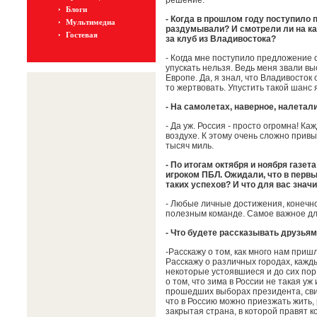
решение.
Блоги
- Когда в прошлом году поступило
Мультимедиа
раздумывали? И смотрели ли на ка
Гостевая
за клуб из Владивостока?
- Когда мне поступило предложение 
упускать нельзя. Ведь меня звали вы
Европе. Да, я знал, что Владивосток
то жертвовать. Упустить такой шанс я
- На самолетах, наверное, налетал
- Да уж. Россия - просто огромна! Каж
воздухе. К этому очень сложно привы
тысяч миль.
- По итогам октября и ноября газе
игроком ПБЛ. Ожидали, что в перв
таких успехов? И что для вас значи
- Любые личные достижения, конечно
полезным команде. Самое важное для
- Что будете рассказывать друзьям
-Расскажу о том, как много нам пришл
Расскажу о различных городах, кажд
некоторые устоявшиеся и до сих по
о том, что зима в России не такая у
прошедших выборах президента, свид
что в Россию можно приезжать жить, 
закрытая страна, в которой правят к