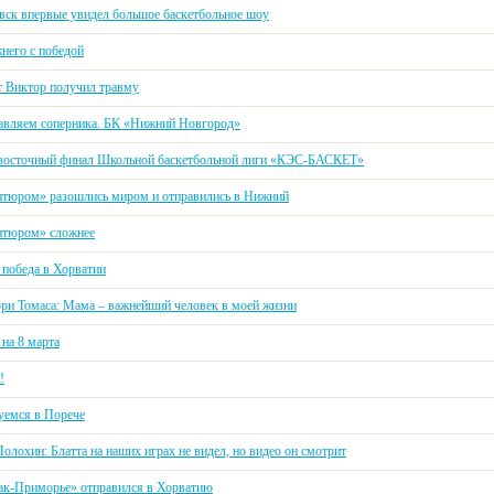
вск впервые увидел большое баскетбольное шоу
него с победой
т Виктор получил травму
авляем соперника. БК «Нижний Новгород»
восточный финал Школьной баскетбольной лиги «КЭС-БАСКЕТ»
тюром» разошлись миром и отправились в Нижний
тюром» сложнее
 победа в Хорватии
ори Томаса: Мама – важнейший человек в моей жизни
на 8 марта
!
уемся в Порече
олохин: Блатта на наших играх не видел, но видео он смотрит
ак-Приморье» отправился в Хорватию