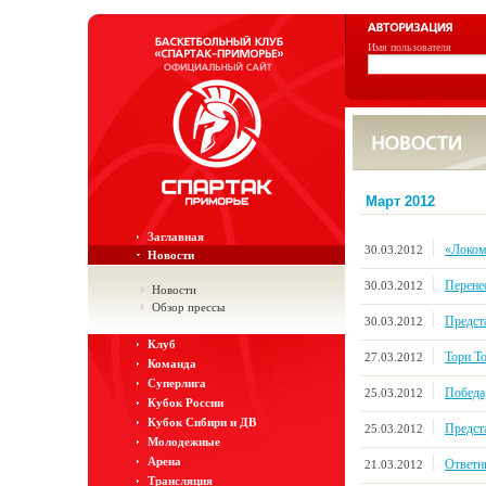
Имя пользователя
Март 2012
Заглавная
«Локом
30.03.2012
Новости
Перене
30.03.2012
Новости
Обзор прессы
Предст
30.03.2012
Клуб
Тори Т
27.03.2012
Команда
Суперлига
Победа
25.03.2012
Кубок России
Кубок Сибири и ДВ
Предст
25.03.2012
Молодежные
Арена
Ответны
21.03.2012
Трансляция