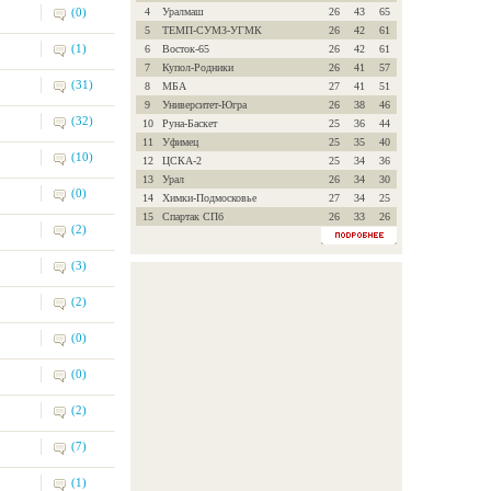
(0)
4
Уралмаш
26
43
65
5
ТЕМП-СУМЗ-УГМК
26
42
61
(1)
6
Восток-65
26
42
61
7
Купол-Родники
26
41
57
(31)
8
МБА
27
41
51
9
Университет-Югра
26
38
46
(32)
10
Руна-Баскет
25
36
44
11
Уфимец
25
35
40
(10)
12
ЦСКА-2
25
34
36
13
Урал
26
34
30
(0)
14
Химки-Подмосковье
27
34
25
15
Спартак СПб
26
33
26
(2)
(3)
(2)
(0)
(0)
(2)
(7)
(1)