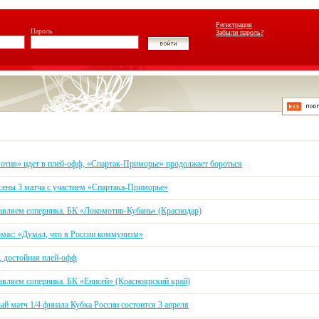
Регистрация
Пароль
Забыли пароль?
отив» идет в плей-офф, «Спартак-Приморье» продолжает бороться
сены 3 матча с участием «Спартака-Приморье»
авляем соперника. БК «Локомотив-Кубань» (Краснодар)
омас: «Думал, что в России коммунизм»
, достойная плей-офф
авляем соперника. БК «Енисей» (Красноярский край)
й матч 1/4 финала Кубка России состоится 3 апреля