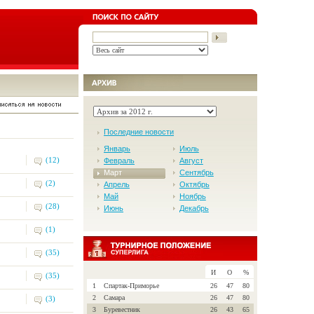
Последние новости
Январь
Июль
(12)
Февраль
Август
Март
Сентябрь
(2)
Апрель
Октябрь
Май
Ноябрь
(28)
Июнь
Декабрь
(1)
(35)
И
О
%
(35)
1
Спартак-Приморье
26
47
80
2
Самара
26
47
80
(3)
3
Буревестник
26
43
65