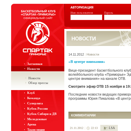
Имя пользователя
Пароль
14.11.2012
|
Новости
«В центре внимания»
Заглавная
Новости
Вице-президент баскетбольного клу
волейбольного клуба «Приморье» Эд
Новости
центре внимания» на канале ОТВ.
Обзор прессы
Смотрите эфир ОТВ 15 ноября в 19:
Клуб
Последние новости ведущих приморск
Команда
программы Юрия Пикалова «В центр
Суперлига
Кубок России
Кубок Сибири и ДВ
Молодежные
Арена
LSA
21.11.2012
22:13
Трансляция