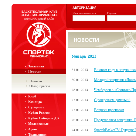
Имя пользователя
Пароль
Январь 2013
Заглавная
В новом году в новую шко
31.01.2013
Новости
Молодой защитник «Локом
30.01.2013
Новости
Обзор прессы
Чемберлен в «Спартаке-П
28.01.2013
Клуб
С рождением доченьки!
27.01.2013
Команда
Суперлига
Вопреки прогнозам
27.01.2013
Кубок России
Кубок Сибири и ДВ
Представляем соперника
26.01.2013
Молодежные
Арена
SpartakBasketTV: Гундарс 
24.01.2013
Трансляция