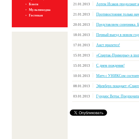
Артем Исаков продолжит к
21.01.2013
Блоги
Мультимедиа
Противостояние только нач
21.01.2013
Гостевая
Представляем соперника.
20.01.2013
Первый выезд в новом год
18.01.2013
Аист прилетел!
17.01.2013
«Спартак-Приморье» в inst
15.01.2013
С днем рождения!
15.01.2013
Матч с УНИКСом состоится
10.01.2013
Эфевберх покидает «Спар
08.01.2013
Гундарс Ветра: Предпочита
03.01.2013