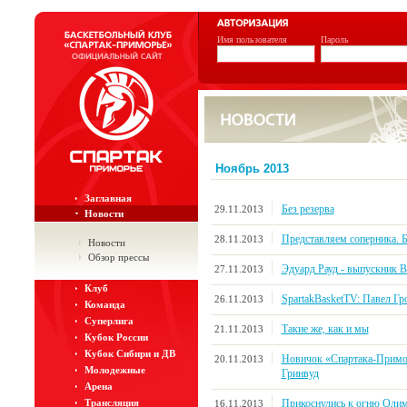
Имя пользователя
Пароль
Ноябрь 2013
Заглавная
Без резерва
29.11.2013
Новости
Представляем соперника.
28.11.2013
Новости
Обзор прессы
Эдуард Рауд - выпускник 
27.11.2013
Клуб
SpartakBasketTV: Павел Г
26.11.2013
Команда
Суперлига
Такие же, как и мы
21.11.2013
Кубок России
Кубок Сибири и ДВ
Новичок «Спартака-Примор
20.11.2013
Молодежные
Гринвуд
Арена
Прикоснулись к огню Оли
Трансляция
16.11.2013