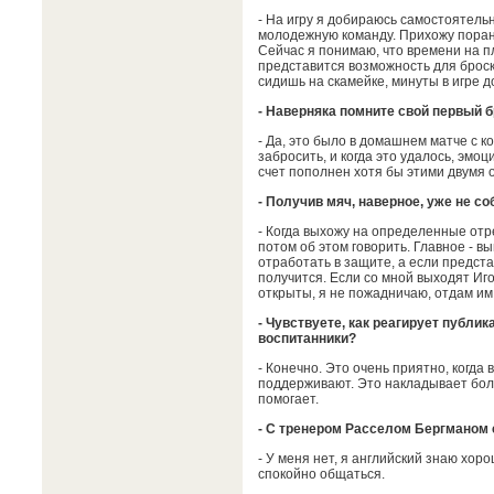
- На игру я добираюсь самостоятель
молодежную команду. Прихожу порань
Сейчас я понимаю, что времени на п
представится возможность для броска 
сидишь на скамейке, минуты в игре 
- Наверняка помните свой первый 
- Да, это было в домашнем матче с к
забросить, и когда это удалось, эмоц
счет пополнен хотя бы этими двумя 
- Получив мяч, наверное, уже не с
- Когда выхожу на определенные отре
потом об этом говорить. Главное - в
отработать в защите, а если предста
получится. Если со мной выходят Иго
открыты, я не пожадничаю, отдам им
- Чувствуете, как реагирует публи
воспитанники?
- Конечно. Это очень приятно, когда 
поддерживают. Это накладывает боль
помогает.
- С тренером Расселом Бергманом 
- У меня нет, я английский знаю хоро
спокойно общаться.