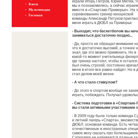
играли Игорь Петров, Юрий Митюк, т
Блоги
мы и познакомились, а сейчас играе
Мультимедиа
вместе в «Спартаке-Приморье». На э
соревнованиях тренер юношеской
Гостевая
команды Александр Петухов приглас
меня играть в ДЮБЛ за Приморье.
- Выходит, что баскетболом вы нач
заниматься достаточно поздно...
- Да, просто не обращал внимание на
что я достаточно высокий, а точнее 
знал, где это можно применить. Но в
какой-то момент учительница физку
где тренер настоял, чтобы я остался
был очень строгий, постоянно кричал,
меня в итоге все равно найдет. Но в
стал делом моей жизни.
- А что стало стимулом?
- До этого я спортом вообще не зани
играть, побеждать. Получал удовольс
- Система подготовки в «Спартаке-
вы стали активными участниками эт
- В 2009 году была только команда 
и летний лагерь «Спарта», множеств
ДЮБЛ, основная команда. Есть четка
отечественные и иностранные специа
самое могу сказать про болельщиков.
Суперлиге не набиваются полные залы