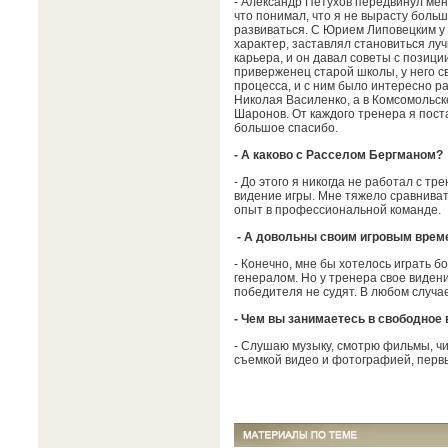
- Александр Петухов передвинул мен
что понимал, что я не вырасту больш
развиваться. С Юрием Липовецким у
характер, заставлял становиться лу
карьера, и он давал советы с позици
приверженец старой школы, у него с
процесса, и с ним было интересно ра
Николая Василенко, а в Комсомольск
Шаронов. От каждого тренера я пост
большое спасибо.
- А каково с Расселом Бергманом?
- До этого я никогда не работал с тре
видение игры. Мне тяжело сравнивать
опыт в профессиональной команде.
- А довольны своим игровым врем
- Конечно, мне бы хотелось играть б
генералом. Но у тренера свое видени
победителя не судят. В любом случа
- Чем вы занимаетесь в свободное
- Слушаю музыку, смотрю фильмы, чи
съемкой видео и фотографией, первы