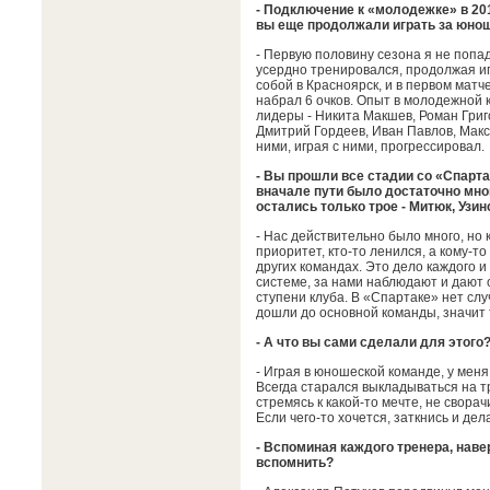
- Подключение к «молодежке» в 201
вы еще продолжали играть за юно
- Первую половину сезона я не попада
усердно тренировался, продолжая иг
собой в Красноярск, и в первом мат
набрал 6 очков. Опыт в молодежной 
лидеры - Никита Макшев, Роман Григо
Дмитрий Гордеев, Иван Павлов, Макс
ними, играя с ними, прогрессировал.
- Вы прошли все стадии со «Спарта
вначале пути было достаточно мног
остались только трое - Митюк, Узин
- Нас действительно было много, но 
приоритет, кто-то ленился, а кому-то 
других командах. Это дело каждого и
системе, за нами наблюдают и дают 
ступени клуба. В «Спартаке» нет слу
дошли до основной команды, значит 
- А что вы сами сделали для этого
- Играя в юношеской команде, у мен
Всегда старался выкладываться на тр
стремясь к какой-то мечте, не сворач
Если чего-то хочется, заткнись и дел
- Вспоминая каждого тренера, навер
вспомнить?