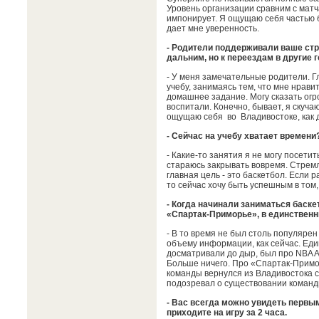
Уровень организации сравним с матча
импонирует. Я ощущаю себя частью 
дает мне уверенность.
- Родители поддерживали ваше стре
дальним, но к переездам в другие 
- У меня замечательные родители. Г
учебу, занимаясь тем, что мне нрави
домашнее задание. Могу сказать огр
воспитали. Конечно, бывает, я скуча
ощущаю себя во Владивостоке, как 
- Сейчас на учебу хватает времени
- Какие-то занятия я не могу посетит
стараюсь закрывать вовремя. Стрем
главная цель - это баскетбол. Если 
то сейчас хочу быть успешным в том,
- Когда начинали заниматься баске
«Спартак-Приморье», в единствен
- В то время не был столь популярен
объему информации, как сейчас. Еди
досматривали до дыр, был про NBA Al
Больше ничего. Про «Спартак-Примор
команды вернулся из Владивостока с 
подозревал о существовании команд
- Вас всегда можно увидеть первым
приходите на игру за 2 часа.