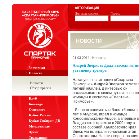
Имя пользователя
Пароль
21.03.2014
|
Новости
Андрей Зверков: Даже выходя на н
Заглавная
установку тренера
Новости
Накануне воспитанник «Спартака-
Новости
Приморье»
Андрей Зверков
отметил
Обзор прессы
летний юбилей. В интервью он
рассказывает о своем пути из юноше
команды в «основу» «Спартака-
Клуб
Приморье».
Команда
Суперлига
- Я начал заниматься баскетболом в 
лет в Амурске, играл в команде
Кубок России
Комсомольска-на-Амуре, а впервые в
Кубок Сибири и ДВ
Владивосток приехал в 2009 году в
Молодежные
составе сборной Хабаровского края.
Здесь мы выиграли зональный этап
Арена
Спартакиады. На этих соревнования
Трансляция