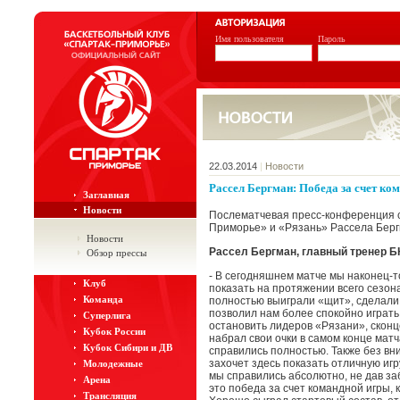
Имя пользователя
Пароль
22.03.2014
|
Новости
Рассел Бергман: Победа за счет ко
Заглавная
Новости
Послематчевая пресс-конференция с
Приморье» и «Рязань» Рассела Берг
Новости
Рассел Бергман, главный тренер Б
Обзор прессы
- В сегодняшнем матче мы наконец-то
Клуб
показать на протяжении всего сезона
Команда
полностью выиграли «щит», сделали
позволил нам более спокойно играть
Суперлига
остановить лидеров «Рязани», скон
Кубок России
набрал свои очки в самом конце матч
Кубок Сибири и ДВ
справились полностью. Также без вн
захочет здесь показать отличную игр
Молодежные
мы справились абсолютно, не дав заб
Арена
это победа за счет командной игры, 
Трансляция