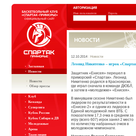
Имя пользователя
Пароль
12.10.2014
|
Новости
Леонид Никитенко – игрок «Спарт
Заглавная
Новости
Защитник «Енисея» перешел в
приморский «Спартак». Леонид
Новости
Никитенко родился в Красноярске,
где играл сначала в команде ДЮБЛ,
Обзор прессы
а затем в «молодежке» «Енисея».
Клуб
В минувшем сезоне Никитенко был
Команда
лидером по результативности в
«Енисее-2» и одним из лидеров в
Суперлига
Единой молодежной лиге ВТБ. С
Кубок России
показателем 17,3 очка в среднем за
Кубок Сибири и ДВ
игру (всего 607) игрок занял 2 место
Молодежные
по количеству набранных очков в
молодежном чемпионате.
Арена
Трансляция