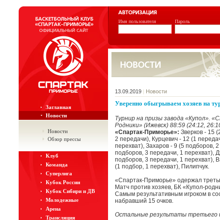
Имя пользователя
Пароль
13.09.2019
|
Новости
Уверенно обыгрываем хозяев на ту
Заглавная
Новости
Турнир на призы завода «Купол». «
Родники» (Ижевск) 88:59 (24:12, 26:10
Новости
«Спартак-Приморье»:
Зверков - 15 (
2 передачи), Курцевич - 12 (1 передач
Обзор прессы
перехват), Захаров - 9 (5 подборов, 2
подборов, 3 передачи, 1 перехват), Дж
Клуб
подборов, 3 передачи, 1 перехват), В
Команда
(1 подбор, 1 перехват), Пилипчук.
Суперлига
«Спартак-Приморье» одержал третью
Кубок России
Матч против хозяев, БК «Купол-родни
Кубок Сибири и ДВ
Самым результативным игроком в со
Молодежные
набравший 15 очков.
Арена
Остальные результаты третьего и
Трансляция