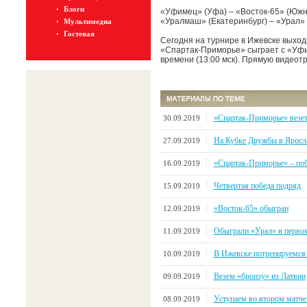
Блоги
«Уфимец» (Уфа) – «Восток-65» (Южн
«Уралмаш» (Екатеринбург) – «Урал» 
Мультимедиа
Гостевая
Сегодня на турнире в Ижевске выход
«Спартак-Приморье» сыграет с «Уфим
времени (13:00 мск). Прямую видео
«Спартак-Приморье» везе
30.09.2019
На Кубке Дружбы в Яросл
27.09.2019
«Спартак-Приморье» – поб
16.09.2019
Четвертая победа подряд
15.09.2019
«Восток-65» обыгран
12.09.2019
Обыграли «Урал» в первом
11.09.2019
В Ижевске потренируемся
10.09.2019
Везем «бронзу» из Латвии
09.09.2019
Уступаем во втором матче 
08.09.2019