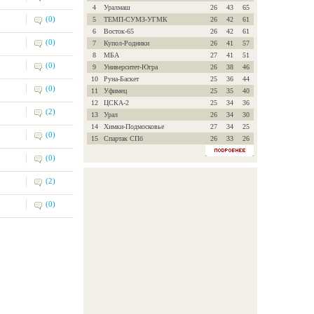
4
Уралмаш
26
43
65
(0)
5
ТЕМП-СУМЗ-УГМК
26
42
61
6
Восток-65
26
42
61
(0)
7
Купол-Родники
26
41
57
8
МБА
27
41
51
(0)
9
Университет-Югра
26
38
46
10
Руна-Баскет
25
36
44
(0)
11
Уфимец
25
35
40
12
ЦСКА-2
25
34
36
(2)
13
Урал
26
34
30
14
Химки-Подмосковье
27
34
25
(0)
15
Спартак СПб
26
33
26
(0)
(2)
(0)