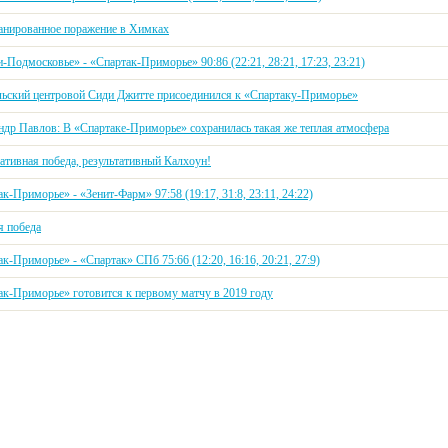
анированное поражение в Химках
Подмосковье» - «Спартак-Приморье» 90:86 (22:21, 28:21, 17:23, 23:21)
льский центровой Сиди Джитте присоединился к «Спартаку-Приморье»
ндр Павлов: В «Спартаке-Приморье» сохранилась такая же теплая атмосфера
ативная победа, результативный Калхоун!
к-Приморье» - «Зенит-Фарм» 97:58 (19:17, 31:8, 23:11, 24:22)
я победа
к-Приморье» - «Спартак» СПб 75:66 (12:20, 16:16, 20:21, 27:9)
ак-Приморье» готовится к первому матчу в 2019 году