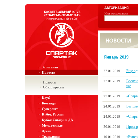
Имя пользователя
Январь 2019
Заглавная
Еще од
27.01.2019
Новости
Васили
27.01.2019
Новости
нас
Обзор прессы
«Спарта
27.01.2019
Клуб
Команда
Без ша
24.01.2019
Суперлига
Кубок России
«Спарта
24.01.2019
Кубок Сибири и ДВ
Молодежные
Проигр
20.01.2019
Арена
«Буреве
Трансляция
19.01.2019