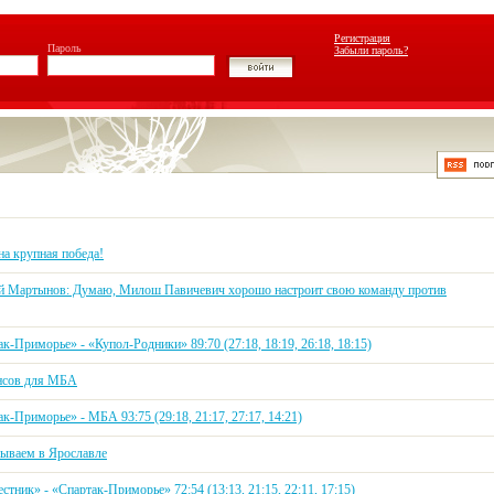
Регистрация
Пароль
Забыли пароль?
на крупная победа!
й Мартынов: Думаю, Милош Павичевич хорошо настроит свою команду против
к-Приморье» - «Купол-Родники» 89:70 (27:18, 18:19, 26:18, 18:15)
нсов для МБА
к-Приморье» - МБА 93:75 (29:18, 21:17, 27:17, 14:21)
ываем в Ярославле
стник» - «Спартак-Приморье» 72:54 (13:13, 21:15, 22:11, 17:15)