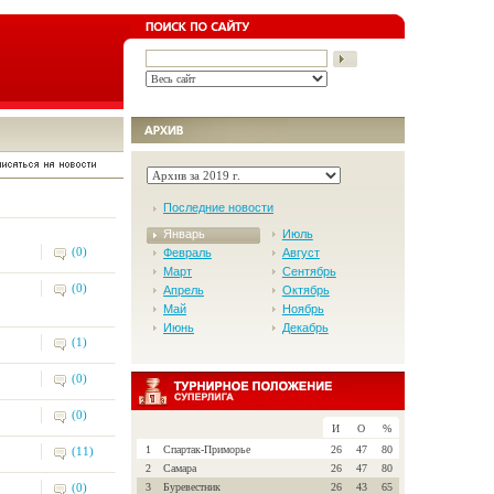
Последние новости
Январь
Июль
(0)
Февраль
Август
Март
Сентябрь
(0)
Апрель
Октябрь
Май
Ноябрь
Июнь
Декабрь
(1)
(0)
(0)
И
О
%
1
Спартак-Приморье
26
47
80
(11)
2
Самара
26
47
80
(0)
3
Буревестник
26
43
65