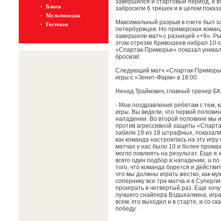
завершился и стартовый период, и в
Блоги
забросили 6 трешек и в целом показ
Мультимедиа
Максимальный разрыв в счете был за
Гостевая
петербуржцев. Но приморская команд
завершили матч с разницей «+9». Рыв
этом отрезке Кривошеев набрал 10 оч
«Спартак-Приморье» показал уникаль
бросков!
Следующий матч «Спартак-Приморье
игры с «Зенит-Фарм» в 18:00.
Ненад Трайкович, главный тренер Б
- Мои поздравления ребятам с тем, 
игры. Вы видели, что первой половин
нападении. Во второй половине мы и
против агрессивной защиты «Спартак
забили 19 из 19 штрафных, показали
как команда настроилась на эту игру
матчах у нас было 10 и более промах
могло повлиять на результат. Еще я 
всего один подбор в нападении, а по
того, что команда борется и действи
что мы должны играть жестко, как м
сопернику все три матча и в Суперлиг
проиграть в четвертый раз. Еще хочу
лучшего снайпера Вздыхалкина, игра
всем, кто выходил и в старте, и со с
победу.