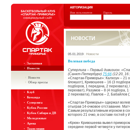
Имя пользователя
Пароль
05.01.2019
|
Новости
Волевая победа
Заглавная
Новости
Суперлига – Первый дивизион. «Сп
(Санкт-Петербург)
75:66
(12:20, 16:
Новости
«Спартак-Приморье»: Калхоун – 21 оч
блокшот), Кривошеев – 16 (3 подбора,
Обзор прессы
подборов, 1 передача, 2 перехвата), 
перехват), Разумов – 8 (4 подбора, 1
Клуб
2 перехвата), Павлов – 2, Бабайлов (
Команда
«Спартак-Приморье» одержал волеву
Суперлига
отыграв 14-очковое отставание. Матч
Кубок России
Самым результативным игроком в сос
Кубок Сибири и ДВ
которого 21 очко, в составе гостей у
Молодежные
«Крюк» Кривошеева вывел приморский
Арена
середине первой четверти у питерск
Трансляция