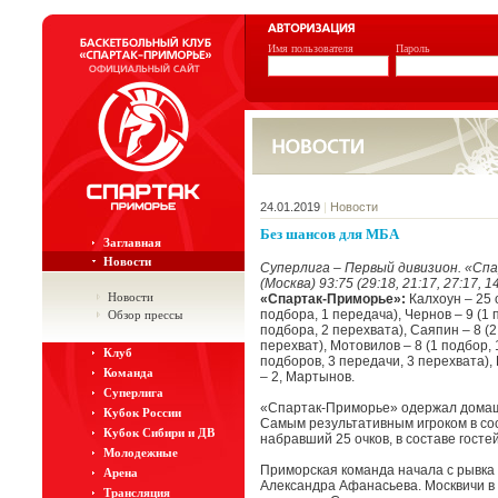
Имя пользователя
Пароль
24.01.2019
|
Новости
Без шансов для МБА
Заглавная
Новости
Суперлига – Первый дивизион. «Сп
(Москва) 93:75 (29:18, 21:17, 27:17, 1
Новости
«Спартак-Приморье»:
Калхоун – 25 
подбора, 1 передача), Чернов – 9 (1 
Обзор прессы
подбора, 2 перехвата), Саяпин – 8 (2
перехват), Мотовилов – 8 (1 подбор, 
Клуб
подборов, 3 передачи, 3 перехвата),
Команда
– 2, Мартынов.
Суперлига
«Спартак-Приморье» одержал домашн
Кубок России
Самым результативным игроком в со
Кубок Сибири и ДВ
набравший 25 очков, в составе госте
Молодежные
Приморская команда начала с рывка 
Арена
Александра Афанасьева. Москвичи в 
Трансляция