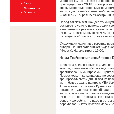
много, но «Спартак» все равно посл
Блоги
преимущество – 29:18. Во второй чет
третьем периоде «первым» номером 
Мультимедиа
защите доставил Чиликин, набравший 
Гостевая
«большой» набрал 15 очков при 100
Перед заключительной десятиминутк
достаточно удачно использовали сво
нападение и в результате выиграли о
очков. Это даже меньше, чем было в
разницей в 26 очков в пользу нашей
Следующий матч наша команда прове
января. Нашим соперником будет ко
(Ижевск). Начало игры в 19:00.
Ненад Трайкович, главный тренер 
«Эта игра была очень важна для нас,
выезде, и нам важно было защитить 
травмированными игроками – Григори
Подмосковье», до конца еще не вос
тренировались три дня, и только пото
матч. Наша задача на игру с МБА бы
Афанасьева, Тихонина и Кузнецова, и
остановить Сопина, который набрал 1
защите, и как мы сыграли в нападени
очков, а это почти столько же, сколь
донести до ребят, что надо играть а
перехватов, быстрых атак и легких бр