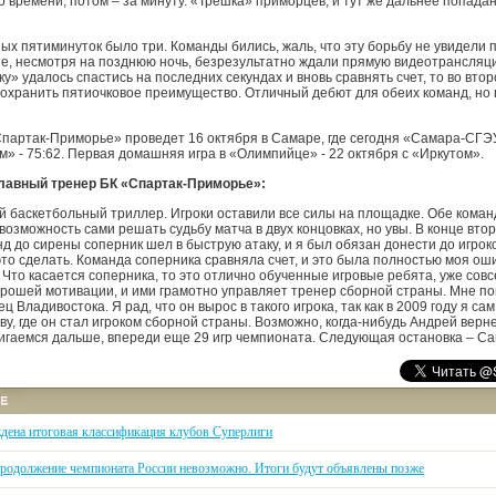
о времени, потом – за минуту. «Трешка» приморцев, и тут же дальнее попадан
ых пятиминуток было три. Команды бились, жаль, что эту борьбу не увидели
е, несмотря на позднюю ночь, безрезультатно ждали прямую видеотрансляци
» удалось спастись на последних секундах и вновь сравнять счет, то во вто
сохранить пятиочковое преимущество. Отличный дебют для обеих команд, но
партак-Приморье» проведет 16 октября в Самаре, где сегодня «Самара-СГЭ
м» - 75:62. Первая домашняя игра в «Олимпийце» - 22 октября с «Иркутом».
лавный тренер БК «Спартак-Приморье»:
й баскетбольный триллер. Игроки оставили все силы на площадке. Обе кома
возможность сами решать судьбу матча в двух концовках, но увы. В конце вто
нд до сирены соперник шел в быструю атаку, и я был обязан донести до игроко
это сделать. Команда соперника сравняла счет, и это была полностью моя ош
Что касается соперника, то это отлично обученные игровые ребята, уже совс
орошей мотивации, и ими грамотно управляет тренер сборной страны. Мне п
ц Владивостока. Я рад, что он вырос в такого игрока, так как в 2009 году я с
ву, где он стал игроком сборной страны. Возможно, когда-нибудь Андрей верне
игаемся дальше, впереди еще 29 игр чемпионата. Следующая остановка – Са
дена итоговая классификация клубов Суперлиги
родолжение чемпионата России невозможно. Итоги будут объявлены позже