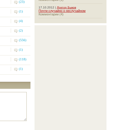
(23)
17.10.2012 |
Доктор Быков
Почти случайно о неслучайном
(1)
Комментарии (4)
(4)
(2)
(556)
(1)
(118)
(1)