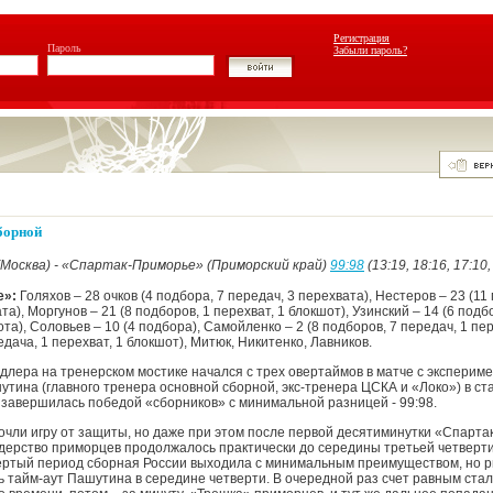
Регистрация
Пароль
Забыли пароль?
борной
(Москва) - «Спартак-Приморье» (Приморский край)
99:98
(13:19, 18:16, 17:10,
е»:
Голяхов – 28 очков (4 подбора, 7 передач, 3 перехвата), Нестеров – 23 (11
та), Моргунов – 21 (8 подборов, 1 перехват, 1 блокшот), Узинский – 14 (6 подб
ота), Соловьев – 10 (4 подбора), Самойленко – 2 (8 подборов, 7 передач, 1 пер
едача, 1 перехват, 1 блокшот), Митюк, Никитенко, Лавников.
лера на тренерском мостике начался с трех овертаймов в матче с эксперим
утина (главного тренера основной сборной, экс-тренера ЦСКА и «Локо») в ст
 завершилась победой «сборников» с минимальной разницей - 99:98.
чли игру от защиты, но даже при этом после первой десятиминутки «Спарт
дерство приморцев продолжалось практически до середины третьей четверти
вертый период сборная России выходила с минимальным преимуществом, но 
ь тайм-аут Пашутина в середине четверти. В очередной раз счет равным стал