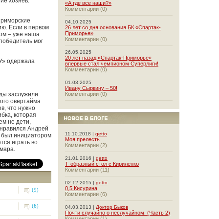
ие хозяев.
«А где все наши?»
Комментарии (0)
 приморские
04.10.2025
ю. Если в первом
26 лет со дня основания БК «Спартак-
Приморье»
ром – уже наша
Комментарии (0)
 победитель мог
26.05.2025
20 лет назад «Спартак-Приморье»
У» одержала
впервые стал чемпионом Суперлиги!
Комментарии (0)
01.03.2025
Ивану Сыркину – 50!
нды заслужили
Комментарии (0)
рого овертайма
в, что нужно
ибка, которая
ем не дети,
онравился Андрей
11.10.2018 |
getto
ам был инициатором
Моя прелесть
тся играть во
Комментарии (2)
мара.
21.01.2016 |
getto
Т-образный стол с Кириленко
Комментарии (11)
02.12.2015 |
getto
0,5 Кисурина
(9)
Комментарии (6)
(6)
04.03.2013 |
Доктор Быков
Почти случайно о неслучайном. (Часть 2)
Комментарии (1)