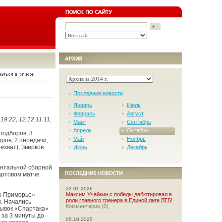
Последние новости
Январь
Июль
Февраль
Август
 19:22, 12:12 11:11,
Март
Сентябрь
Апрель
Октябрь
 подборов, 3
Май
Ноябрь
оров, 2 передачи,
ехват), Зверков
Июнь
Декабрь
ентальной сборной
артовом матче
22.01.2026
ак-Приморье»
Максим Учайкин с победы дебютировал в
роли главного тренера в Единой лиге ВТБ!
. Начались
Комментарии (0)
рывок «Спартака»
 за 3 минуты до
05.10.2025