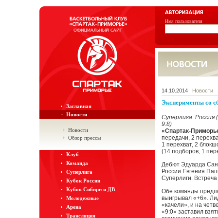
Имя пользователя
14.10.2014
|
Новости
Эксперименты со с
Заглавная
Новости
Суперлига. Россия 
9:8)
Новости
«Спартак-Приморь
передачи, 2 перехва
Обзор прессы
1 перехват, 2 блокш
(14 подборов, 1 пер
Клуб
Команда
Дебют Эдуарда Санд
России Евгения Паш
Суперлига
Суперлиги. Встреча
Кубок России
Кубок Сибири и ДВ
Обе команды предпо
выигрывал «+6». Ли
Молодежные
«качели», и на чет
Арена
«9:0» заставил взят
Трансляция