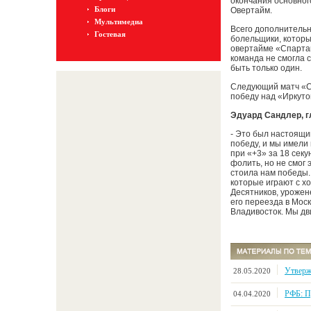
окончания основног
Блоги
Овертайм.
Мультимедиа
Всего дополнительн
Гостевая
болельщики, которы
овертайме «Спартаку
команда не смогла 
быть только один.
Следующий матч «С
победу над «Иркуто
Эдуард Сандлер, г
- Это был настоящи
победу, и мы имели 
при «+3» за 18 секу
фолить, но не смог 
стоила нам победы. 
которые играют с х
Десятников, урожене
его переезда в Моск
Владивосток. Мы дв
Утверж
28.05.2020
РФБ: П
04.04.2020