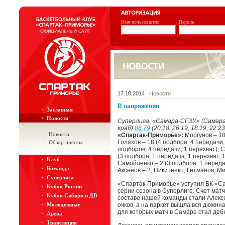
Имя пользователя
Пароль
17.10.2014
|
Новости
В напряжении
Заглавная
Новости
Суперлига. «Самара-СГЭУ» (Самара
край)
86:79
(20:18, 26:19, 18:19, 22:23
Новости
«Спартак-Приморье»:
Моргунов – 18
Голяхов – 18 (4 подбора, 4 передачи,
Обзор прессы
подборов, 4 передачи, 1 перехват), С
(3 подбора, 1 передача, 1 перехват, 1
Клуб
Самойленко – 2 (3 подбора, 1 передач
Команда
Аксенов – 2, Никитенко, Гетманов, Ми
Суперлига
«Спартак-Приморье» уступил БК «С
Кубок России
серии сезона в Суперлиге. Счет мат
Кубок Сибири и ДВ
составе нашей команды стали Алексе
Молодежные
очков, а на паркет вышла вся дюжин
для которых матч в Самаре стал де
Арена
Трансляция