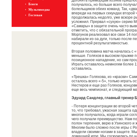
Догонять приморцам хозяев пришлось
Блоги
получалось, но больше всего получа
болельщиков обеих команд. Так, «дв
Мультимедиа
впереди на первых секундах второй 
Гостевая
продолжалась недолго, уже вскоре ры
усложнил. Прервал «сухую» серию М
«Самары» в защите очень часто выво
отметить, что с обязательной прогр
Моргунов реализовал все свои 14 по
набирали из-за дуги, только после п
процентной результативностью.
Вторая половина матча началась с «+
меньше. Голяхов в высоком прыжке п
позиционное нападение, но сам прош
Играть оставалось немногим более 1
оставались.
«Трешка» Голяхова, из «краски» Сам
осталось всего «-5», только играть 
Нестеров и еще раз Голяхов, концовк
еще весь чемпионат, и следующий ма
Эдуард Сандлер, главный тренер 
- Потеря концентрации во второй че
то, что требовал, ужасная защита од
многое получалось, когда играли сог
чего получали преимущество. Нам пок
полон терпения, верю в Узинского и ж
Многим было сложно после игры с Ро
владели своими ногами в защите. Мы
домашней игре. Мы соскучились по 