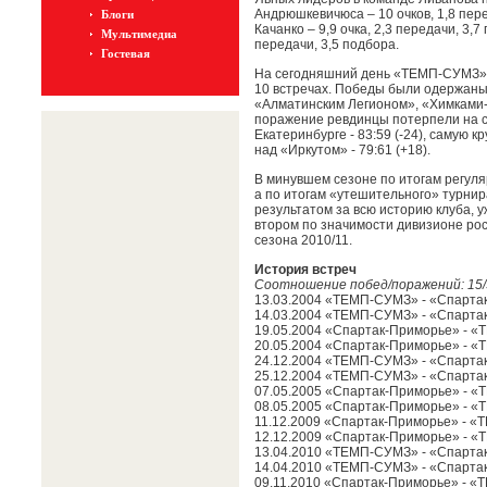
Андрюшкевичюса – 10 очков, 1,8 пере
Блоги
Качанко – 9,9 очка, 2,3 передачи, 3,7
Мультимедиа
передачи, 3,5 подбора.
Гостевая
На сегодняшний день «ТЕМП-СУМЗ» за
10 встречах. Победы были одержаны
«Алматинским Легионом», «Химками-
поражение ревдинцы потерпели на с
Екатеринбурге - 83:59 (-24), самую
над «Иркутом» - 79:61 (+18).
В минувшем сезоне по итогам регул
а по итогам «утешительного» турни
результатом за всю историю клуба, 
втором по значимости дивизионе рос
сезона 2010/11.
История встреч
Соотношение побед/поражений: 15/3
13.03.2004 «ТЕМП-СУМЗ» - «Спарта
14.03.2004 «ТЕМП-СУМЗ» - «Спарта
19.05.2004 «Спартак-Приморье» - 
20.05.2004 «Спартак-Приморье» - 
24.12.2004 «ТЕМП-СУМЗ» - «Спарта
25.12.2004 «ТЕМП-СУМЗ» - «Спарта
07.05.2005 «Спартак-Приморье» - 
08.05.2005 «Спартак-Приморье» - 
11.12.2009 «Спартак-Приморье» - 
12.12.2009 «Спартак-Приморье» - 
13.04.2010 «ТЕМП-СУМЗ» - «Спарта
14.04.2010 «ТЕМП-СУМЗ» - «Спарта
09.11.2010 «Спартак-Приморье» - 