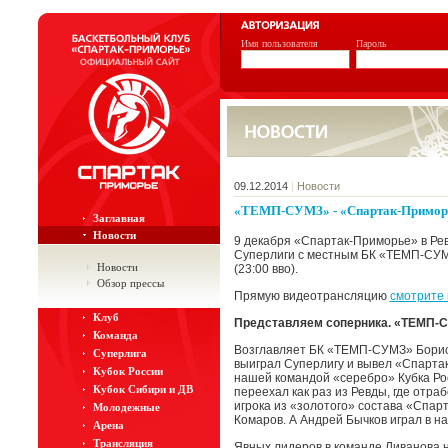
Имя пользователя
Пароль
09.12.2014
|
Новости
«ТЕМП-СУМЗ» - «Спартак-Приморье» 
Заглавная
Новости
9 декабря «Спартак-Приморье» в Рев
Суперлиги с местным БК «ТЕМП-СУМз
Новости
(23:00 вво).
Обзор прессы
Прямую видеотрансляцию
смотрите 
Клуб
Представляем соперника. «ТЕМП-С
Команда
Возглавляет БК «ТЕМП-СУМЗ» Борис 
Суперлига
выиграл Суперлигу и вывел «Спартак
Кубок России
нашей командой «серебро» Кубка Рос
Кубок Сибири и ДВ
переехал как раз из Ревды, где отраб
игрока из «золотого» состава «Спар
Молодежные
Комаров. А Андрей Бычков играл в н
Арена
Трансляция
Явных лидеров в команде Ливанова 