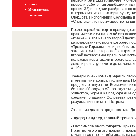
первой игре в Екатеринбурге. К оче
Блоги
провели работу над ошибками и тщат
против 32) и не дали разбросаться г
Мультимедиа
в первых матчах в Екатеринбурге). К
Гостевая
блокшота в исполнении Соловьева и 
«Спартаку», то преимущество на щи
После первой четверти преимущество
практически с сигналом об окончани
«краске». А вот начало второй деся
разочарованием, после которого под
«Трешка» Герасименко и две быстрые
заканчивали Нестеров и Глазырин, и
второй четверти набирали очки исклю
пользовались атаками второго шанса
довели разницу в счете до максималь
«+19».
Тренеры обеих команд берегли своих
итоге матч не доиграл только наш По
предельно аккуратно. Возможно, их я
больше «Уралу», а «Спартаку» эмоци
Узинского, борьба на подборе еще о
средние попадания Соловьева, резу
результативный матч Петрова…
Эта серия должна продолжаться. До 
Эдуард Сандлер, главный тренер 
- Нет смысла много говорить. Приятн
Приятно, что они это делают и дела
команды хватает, чтобы играть на ра