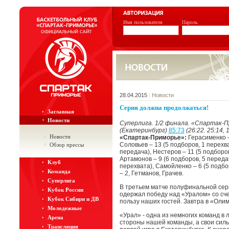
Имя пользователя
Пароль
28.04.2015
|
Новости
Серия должна продолжаться!
Заглавная
Новости
Суперлига. 1/2 финала. «Спартак-П
(Екатеринбург)
85:73
(26:22. 25:14, 1
Новости
«Спартак-Приморье»:
Герасименко –
Соловьев – 13 (5 подборов, 1 перехва
Обзор прессы
передача), Нестеров – 11 (5 подборов
Артамонов – 9 (6 подборов, 5 передач
Клуб
перехвата), Самойленко – 6 (5 подбор
Команда
– 2, Гетманов, Грачев.
Суперлига
В третьем матче полуфинальной се
Кубок России
одержал победу над «Уралом» со счет
Кубок Сибири и ДВ
пользу наших гостей. Завтра в «Олим
Молодежные
«Урал» - одна из немногих команд в 
Арена
стороны нашей команды, а свои силь
Трансляция