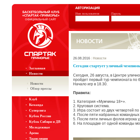
Имя пользователя
Пароль
26.08.2016
|
Новости
Сегодня стартует уличный чемпион
Заглавная
Новости
Сегодня, 26 августа, в Центре улично
пройдет первый тур чемпионата по б
Новости
Начало игр в 18.30.
Обзор прессы
Правила:
Клуб
1. Категория «Мужчины 18+».
Команда
2. Круговая система.
3. Игра состоит из двух четвертей по
Суперлига
4. После пяти набранных командны
Кубок России
5. После пяти личных фолов игрока у
Кубок Сибири и ДВ
6. На площадке от одной команды мож
Молодежные
Арена
Трансляция