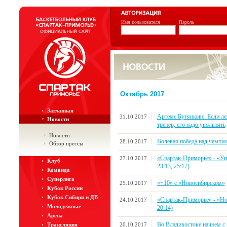
Имя пользователя
Пароль
Октябрь 2017
Заглавная
Артемс Бутянковс: Если ле
31.10.2017
Новости
тренер, его надо увольнять
Новости
Волевая победа над чемпи
28.10.2017
Обзор прессы
«Спартак-Приморье» - «Уни
27.10.2017
Клуб
23:13, 25:17)
Команда
Суперлига
«+10» с «Новосибирском»
25.10.2017
Кубок России
Кубок Сибири и ДВ
«Спартак-Приморье» - «Ново
24.10.2017
Молодежные
20:14)
Арена
Во Владивостоке начнем с 
20.10.2017
Трансляция