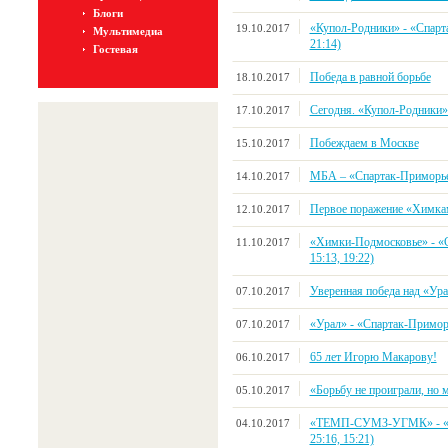
Блоги
«Купол-Родники» - «Спарта
19.10.2017
Мультимедиа
21:14)
Гостевая
Победа в равной борьбе
18.10.2017
Сегодня. «Купол-Родники»
17.10.2017
Побеждаем в Москве
15.10.2017
МБА – «Спартак-Приморье» 7
14.10.2017
Первое поражение «Химка
12.10.2017
«Химки-Подмосковье» - «Сп
11.10.2017
15:13, 19:22)
Уверенная победа над «Ур
07.10.2017
«Урал» - «Спартак-Приморье
07.10.2017
65 лет Игорю Макарову!
06.10.2017
«Борьбу не проиграли, но 
05.10.2017
«ТЕМП-СУМЗ-УГМК» - «Спа
04.10.2017
25:16, 15:21)