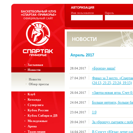
Имя пользователя
Пароль
Апрель 2017
Заглавная
«Бронза» наша!
28.04.2017
Новости
Финал за 3 место. «Спарта
27.04.2017
Новости
(24:13, 21:25, 23:24, 19:15)
Обзор прессы
«Завтра новая игра. Счет 0
26.04.2017
Клуб
Команда
Больше интриги, больше ба
24.04.2017
Суперлига
Кубок России
1:0
23.04.2017
Кубок Сибири и ДВ
Молодежные
За «бронзу» сыграем с поб
20.04.2017
Арена
В Сургут «Югра» летит од
Трансляция
14.04.2017