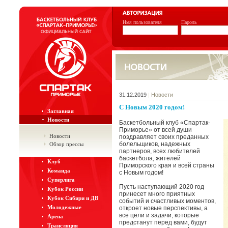
Имя пользователя
Пароль
31.12.2019
|
Новости
С Новым 2020 годом!
Заглавная
Новости
Баскетбольный клуб «Спартак-
Приморье» от всей души
Новости
поздравляет своих преданных
болельщиков, надежных
Обзор прессы
партнеров, всех любителей
баскетбола, жителей
Клуб
Приморского края и всей страны
Команда
с Новым годом!
Суперлига
Пусть наступающий 2020 год
Кубок России
принесет много приятных
Кубок Сибири и ДВ
событий и счастливых моментов,
Молодежные
откроет новые перспективы, а
все цели и задачи, которые
Арена
предстанут перед вами, будут
Трансляция