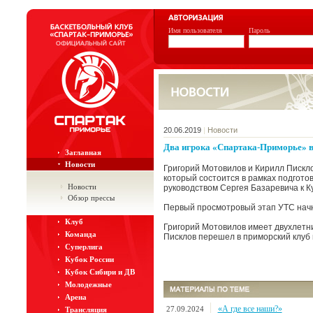
Имя пользователя
Пароль
20.06.2019
|
Новости
Два игрока «Спартака-Приморье» 
Заглавная
Новости
Григорий Мотовилов и Кирилл Пискл
который состоится в рамках подгото
Новости
руководством Сергея Базаревича к К
Обзор прессы
Первый просмотровый этап УТС начне
Клуб
Григорий Мотовилов имеет двухлетн
Команда
Писклов перешел в приморский клуб 
Суперлига
Кубок России
Кубок Сибири и ДВ
Молодежные
Арена
«А где все наши?»
27.09.2024
Трансляция