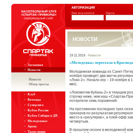
Имя пользователя
Пароль
19.11.2019
|
Новости
«Молодежка» переехала в Краснод
Заглавная
Новости
Молодежная команда из Санкт-Петерб
ноября проведет два матча регуляр
Новости
«Локо-2». Начало игр – 19 ноября в 16
вво).
Обзор прессы
«Локомотив-Кубань-2» в текущем ро
Клуб
строчку ниже, чем наш «Спартак-Пр
Команда
потерпели семь поражений.
Суперлига
На протяжении последних трех сезон
Кубок России
призеров по результатам регулярног
Кубок Сибири и ДВ
место в «регулярке», а плей-офф зав
Молодежные
четвертым.
Арена
В прошлом сезоне в молодежной ком
Трансляция