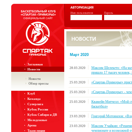
Имя пользователя
Пароль
Март 2020
Заглавная
Максим Шелекето: «На мат
28.03.2020
Новости
пришло 17 тысяч человек, 
Новости
«Спартак-Приморье» прист
25.03.2020
Обзор прессы
«Спартак-Приморье» - чем
25.03.2020
Клуб
Команда
Квамейн Митчелл: «Мой ст
25.03.2020
Суперлига
баскетбол»
Кубок России
Кубок Сибири и ДВ
Григорий Мотовилов: «Вл
23.03.2020
Молодежные
Арена
Максим Учайкин: «Решение
23.03.2020
чемпионате и возможной о
Трансляция