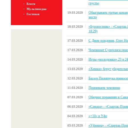
грусть»
Блоги
Мультимедиа
Обыгрываем третью команд
19.03.2020
Гостевая
место
«Буревестник» - «Спартак-П
18.03.2020
18:29)
С Днем рождения, Олег Ни
17.03.2020
Чемпионат Суперлиги прио
17.03.2020
Игры «молодежки» 23 и 24 
14.03.2020
«Химки» берут убедитель
13.03.2020
Баззер Пилипчука приноси
12.03.2020
Принимаем чемпиона
11.03.2020
Обидное поражение в Сама
07.03.2020
«Самара» - «Спартак-Примор
06.03.2020
«+10» в Уфе
04.03.2020
«Уфимец» - «Спартак-Примор
03.03.2020