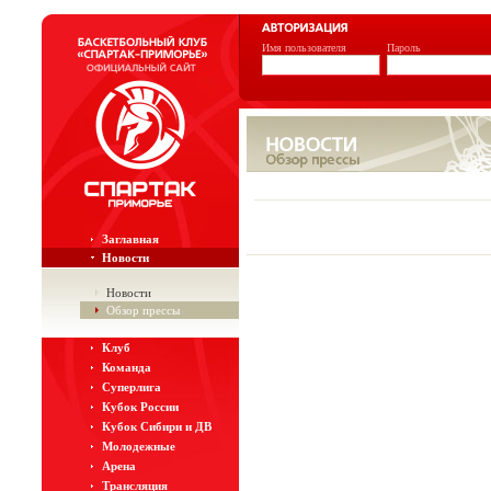
Имя пользователя
Пароль
Заглавная
Новости
Новости
Обзор прессы
Клуб
Команда
Суперлига
Кубок России
Кубок Сибири и ДВ
Молодежные
Арена
Трансляция