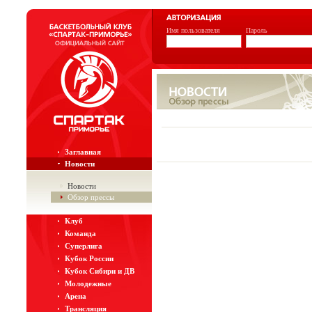
Имя пользователя
Пароль
Заглавная
Новости
Новости
Обзор прессы
Клуб
Команда
Суперлига
Кубок России
Кубок Сибири и ДВ
Молодежные
Арена
Трансляция