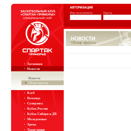
Имя пользователя
Пароль
Заглавная
Новости
Новости
Обзор прессы
Клуб
Команда
Суперлига
Кубок России
Кубок Сибири и ДВ
Молодежные
Арена
Трансляция