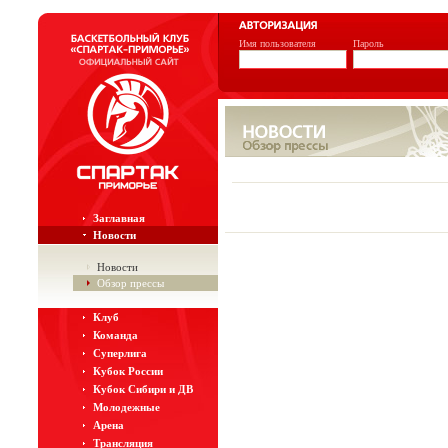
Имя пользователя
Пароль
Заглавная
Новости
Новости
Обзор прессы
Клуб
Команда
Суперлига
Кубок России
Кубок Сибири и ДВ
Молодежные
Арена
Трансляция