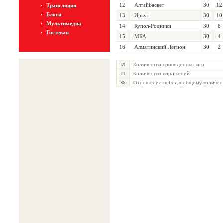
12
АлтайБаскет
30
12
Трансляция
Блоги
13
Иркут
30
10
Мультимедиа
14
Купол-Родники
30
8
Гостевая
15
МБА
30
4
16
Алматинский Легион
30
2
И
Количество проведенных игр
П
Количество поражений
%
Отношение побед к общему количес