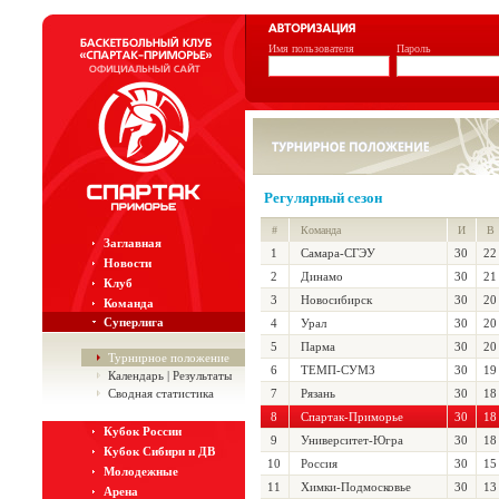
Имя пользователя
Пароль
Регулярный сезон
#
Команда
И
В
Заглавная
1
Самара-СГЭУ
30
22
Новости
2
Динамо
30
21
Клуб
3
Новосибирск
30
20
Команда
Суперлига
4
Урал
30
20
5
Парма
30
20
Турнирное положение
6
ТЕМП-СУМЗ
30
19
Календарь | Результаты
Сводная статистика
7
Рязань
30
18
8
Спартак-Приморье
30
18
Кубок России
9
Университет-Югра
30
18
Кубок Сибири и ДВ
10
Россия
30
15
Молодежные
11
Химки-Подмосковье
30
13
Арена