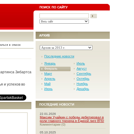
Последние новости
Январь
Июль
Февраль
Август
Мартинса Зибартса
Март
Сентябрь
Апрель
Октябрь
Май
Ноябрь
я и успехов во
Июнь
Декабрь
22.01.2026
Максим Учайкин с победы дебютировал в
роли главного тренера в Единой лиге ВТБ!
Комментарии (0)
05.10.2025