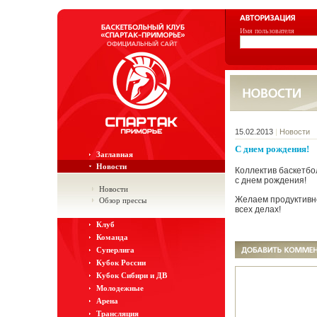
Имя пользователя
15.02.2013
|
Новости
С днем рождения!
Заглавная
Новости
Коллектив баскетбо
с днем рождения!
Новости
Желаем продуктивно
Обзор прессы
всех делах!
Клуб
Команда
Суперлига
Кубок России
Кубок Сибири и ДВ
Молодежные
Арена
Трансляция