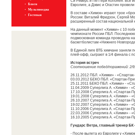
Си Риверс и Петтери Копонен. Все и
Блоги
Евролиге, а Дэвис и Огастин провели
Мультимедиа
В составе «Химок» играют трое «бр
Гостевая
России: Виталий Фридзон, Сергей Мо
расширенный состав национальной 
На данный момент «Химки» с 10 побе
чемпионате России ПБЛ. Последнюю 
подмосковная команда проводила на 
баскетболистам «Нижнего Новгорода»
В Единой лиге ВТБ химчане заняли п
плей-офф, сыграют в 1/4 финала с п
История встреч
Соотношение побед/поражений: 2/9,
26.11.2012 ПБЛ. «Химки» - «Спартак
03.03.2012 БЕКО ПБЛ. «Спартак-При
25.11.2011 БЕКО ПБЛ. «Химки» - «Сп
11.04.2009 Суперлига А. «Химки» - 
17.10.2008 Суперлига А. «Спартак-П
19.01.2008 Суперлига А. «Химки» - 
26.10.2007 Суперлига А. «Спартак-П
19.02.2007 Суперлига А. «Химки» - 
11.10.2006 Суперлига А. «Спартак-П
22.03.2006 Суперлига А. «Химки» - 
16.10.2005 Суперлига А. «Спартак-П
Гундарс Ветра, главный тренер БК
- После вылета из Евролиги у «Химо