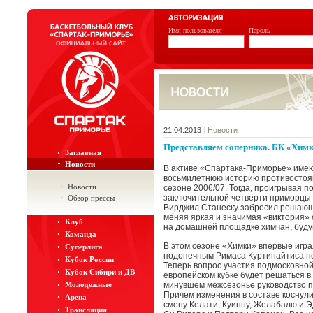
Имя пользователя
Пароль
21.04.2013
|
Новости
Представляем соперника. БК «Химк
Заглавная
Новости
В активе «Спартака-Приморье» имею
восьмилетнюю историю противостоян
Новости
сезоне 2006/07. Тогда, проигрывая по
заключительной четверти приморцы д
Обзор прессы
Вирджил Станеску забросил решающи
меняя яркая и значимая «виктория» 
Клуб
на домашней площадке химчан, буду
Команда
В этом сезоне «Химки» впервые игра
Суперлига
подопечным Римаса Куртинайтиса не 
Кубок России
Теперь вопрос участия подмосковно
Кубок Сибири и ДВ
европейском кубке будет решаться в
Молодежные
минувшем межсезонье руководство п
Причем изменения в составе коснули
Арена
смену Келати, Куинну, Желабалю и Э
Трансляция