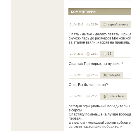
партайгеноссе
21.04.2013
22:50
Опять - нытьё - далеко летать. Приб
скукожилась до размеров Московской 
за эталон взяли, насрав на правила.
13
21.04.2013
22:31
Спартак-Приморье, вы лучшие!!!
fadey84
21.04.2013
22:24
Олег, Вы были на игре?
bolelschitsa
21.04.2013
22:21
сегодня официальный победитель- БК
в сером.
Спартаку поменьше (а лучше вообще 
первая.
а в целом - молодцы! смогли собрать
сегодня настоящие победители!