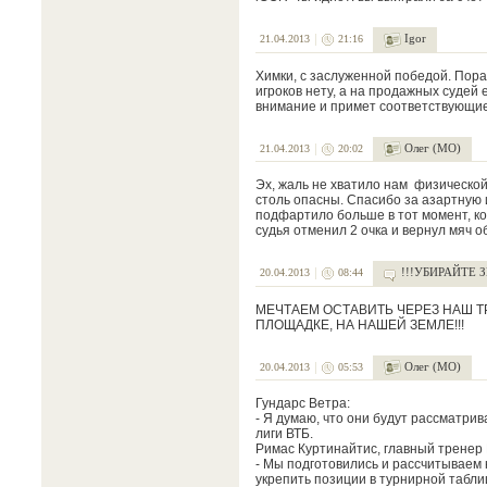
Igor
21.04.2013
21:16
Химки, с заслуженной победой. Пора
игроков нету, а на продажных судей 
внимание и примет соответствующи
Олег (МО)
21.04.2013
20:02
Эх, жаль не хватило нам физической
столь опасны. Спасибо за азартную 
подфартило больше в тот момент, ког
судья отменил 2 очка и вернул мяч 
!!!УБИРАЙТЕ 
20.04.2013
08:44
МЕЧТАЕМ ОСТАВИТЬ ЧЕРЕЗ НАШ Т
ПЛОЩАДКЕ, НА НАШЕЙ ЗЕМЛЕ!!!
Олег (МО)
20.04.2013
05:53
Гундарс Ветра:
- Я думаю, что они будут рассматрив
лиги ВТБ.
Римас Куртинайтис, главный тренер 
- Мы подготовились и рассчитываем 
укрепить позиции в турнирной табли