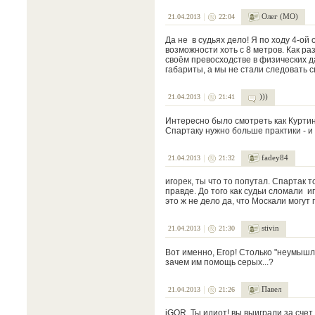
Олег (МО)
21.04.2013
22:04
Да не в судьях дело! Я по ходу 4-ой
возможности хоть с 8 метров. Как ра
своём превосходстве в физических д
габариты, а мы не стали следовать с
)))
21.04.2013
21:41
Интересно было смотреть как Куртин
Спартаку нужно больше практики - и 
fadey84
21.04.2013
21:32
игорек, ты что то попутал. Спартак то
правде. До того как судьи сломали иг
это ж не дело да, что Москали могут
stivin
21.04.2013
21:30
Вот именно, Егор! Столько "неумышле
зачем им помощь серых...?
Павел
21.04.2013
21:26
iGOR Ты идиот! вы выиграли за счет