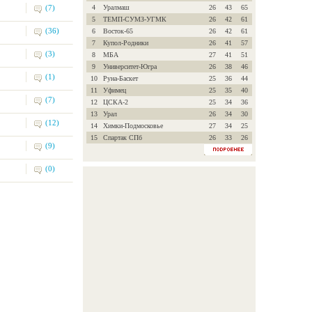
(7)
4
Уралмаш
26
43
65
5
ТЕМП-СУМЗ-УГМК
26
42
61
(36)
6
Восток-65
26
42
61
7
Купол-Родники
26
41
57
(3)
8
МБА
27
41
51
9
Университет-Югра
26
38
46
(1)
10
Руна-Баскет
25
36
44
11
Уфимец
25
35
40
(7)
12
ЦСКА-2
25
34
36
13
Урал
26
34
30
(12)
14
Химки-Подмосковье
27
34
25
15
Спартак СПб
26
33
26
(9)
(0)