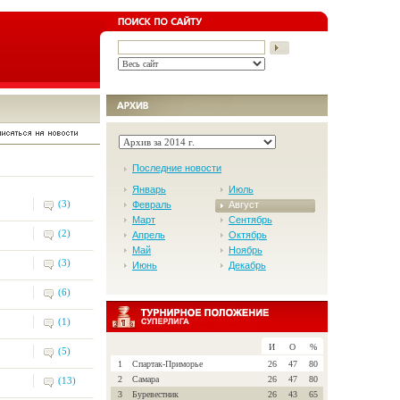
Последние новости
Январь
Июль
(3)
Февраль
Август
Март
Сентябрь
(2)
Апрель
Октябрь
Май
Ноябрь
(3)
Июнь
Декабрь
(6)
(1)
И
О
%
(5)
1
Спартак-Приморье
26
47
80
2
Самара
26
47
80
(13)
3
Буревестник
26
43
65