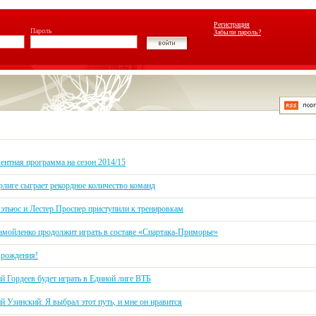
Регистрация
Пароль
Забыли пароль?
ентная программа на сезон 2014/15
рлиге сыграет рекордное количество команд
этьюс и Лестер Проспер приступили к тренировкам
амойленко продолжит играть в составе «Спартака-Приморье»
 рождения!
й Гордеев будет играть в Единой лиге ВТБ
 Узинский: Я выбрал этот путь, и мне он нравится