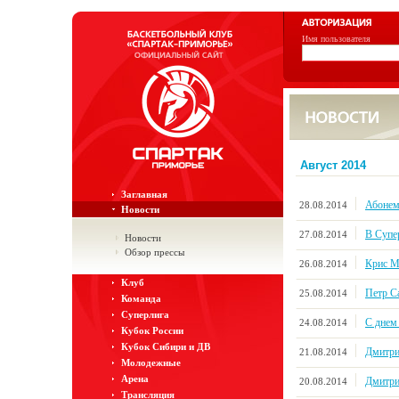
Имя пользователя
Август 2014
Заглавная
Абонем
28.08.2014
Новости
В Супе
27.08.2014
Новости
Обзор прессы
Крис М
26.08.2014
Клуб
Петр С
25.08.2014
Команда
Суперлига
С днем
24.08.2014
Кубок России
Кубок Сибири и ДВ
Дмитри
21.08.2014
Молодежные
Арена
Дмитрий
20.08.2014
Трансляция