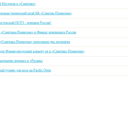
й Нестеров в «Спартаке»
рован тренерский штаб БК «Спартак-Приморье»
остокский ПСРЗ - чемпион России!
 «Спартака-Приморье» в Финале чемпионата России
 «Спартака-Приморье» пополнили два легионера
ндр Фомин продолжит карьеру не в «Спартаке-Приморье»
ыроватко перешел в «Рязань»
й турнир для всех на Pacific Open