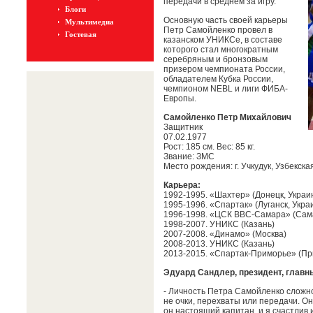
передачи в среднем за игру.
Блоги
Основную часть своей карьеры
Мультимедиа
Петр Самойленко провел в
Гостевая
казанском УНИКСе, в составе
которого стал многократным
серебряным и бронзовым
призером чемпионата России,
обладателем Кубка России,
чемпионом NEBL и лиги ФИБА-
Европы.
Самойленко Петр Михайлович
Защитник
07.02.1977
Рост: 185 см. Вес: 85 кг.
Звание: ЗМС
Место рождения: г. Учкудук, Узбекск
Карьера:
1992-1995. «Шахтер» (Донецк, Украи
1995-1996. «Спартак» (Луганск, Укра
1996-1998. «ЦСК ВВС-Самара» (Сам
1998-2007. УНИКС (Казань)
2007-2008. «Динамо» (Москва)
2008-2013. УНИКС (Казань)
2013-2015. «Спартак-Приморье» (Пр
Эдуард Сандлер, президент, главн
- Личность Петра Самойленко сложно
не очки, перехваты или передачи. Он
он настоящий капитан, и я счастлив 