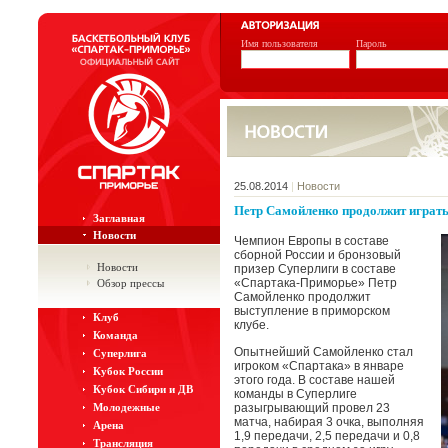
Имя пользователя
Пароль
25.08.2014
|
Новости
Петр Самойленко продолжит играть
Заглавная
Новости
Чемпион Европы в составе
сборной России и бронзовый
Новости
призер Суперлиги в составе
«Спартака-Приморье» Петр
Обзор прессы
Самойленко продолжит
выступление в приморском
Клуб
клубе.
Команда
Опытнейший Самойленко стал
Суперлига
игроком «Спартака» в январе
Кубок России
этого года. В составе нашей
Кубок Сибири и ДВ
команды в Суперлиге
Молодежные
разыгрывающий провел 23
матча, набирая 3 очка, выполняя
Арена
1,9 передачи, 2,5 передачи и 0,8
Трансляция