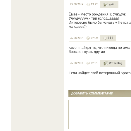
getto
25.08.2014
13:22
Ёмаё - Место рождения: г. Учкудук
Учкудууууук - три колодцаааа!
Интересно было бы узнать у Петра хо
колодцев))
111
25.08.2014
07:59
как он найдет то, что никогда не име
бросают пусть другие
WhiteDog
25.08.2014
07:01
Если найдет свой потерянный бросок