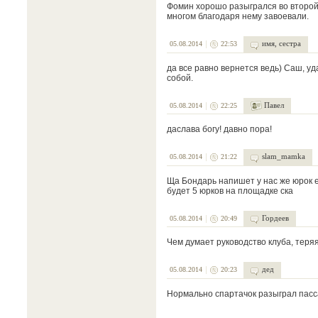
Фомин хорошо разыгрался во второй 
многом благодаря нему завоевали.
имя, сестра
05.08.2014
22:53
да все равно вернется ведь) Саш, уд
собой.
Павел
05.08.2014
22:25
даслава богу! давно пора!
slam_mamka
05.08.2014
21:22
Ща Бондарь напишет у нас же юрок е
будет 5 юрков на площадке ска
Гордеев
05.08.2014
20:49
Чем думает руководство клуба, теряя
дед
05.08.2014
20:23
Нормально спартачок разыграл пасса