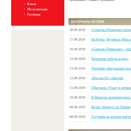
Блоги
Мультимедиа
Гостевая
«Спартак-Приморье» везе
30.09.2019
На Кубке Дружбы в Яросл
27.09.2019
«Спартак-Приморье» – поб
16.09.2019
Четвертая победа подряд
15.09.2019
Уверенно обыгрываем хозя
13.09.2019
«Восток-65» обыгран
12.09.2019
Обыграли «Урал» в первом
11.09.2019
В Ижевске потренируемся
10.09.2019
Везем «бронзу» из Латвии
09.09.2019
Уступаем во втором матче 
08.09.2019