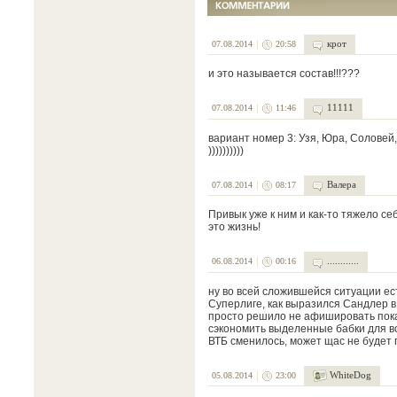
крот
07.08.2014
20:58
и это называется состав!!!???
11111
07.08.2014
11:46
вариант номер 3: Узя, Юра, Соловей,
))))))))))
Валера
07.08.2014
08:17
Привык уже к ним и как-то тяжело се
это жизнь!
............
06.08.2014
00:16
ну во всей сложившейся ситуации ест
Суперлиге, как выразился Сандлер в
просто решило не афишировать пока 
сэкономить выделенные бабки для вст
ВТБ сменилось, может щас не будет
WhiteDog
05.08.2014
23:00