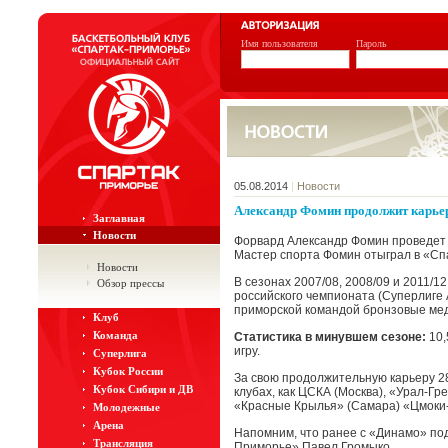
Имя пользователя
Пароль
05.08.2014
|
Новости
Александр Фомин продолжит карьер
Заглавная
Новости
Форвард Александр Фомин проведет 
Мастер спорта Фомин отыграл в «Спа
Новости
В сезонах 2007/08, 2008/09 и 2011/1
Обзор прессы
российского чемпионата (Суперлиге А
приморской командой бронзовые мед
Клуб
Команда
Статистика в минувшем сезоне:
10,
игру.
Суперлига
Кубок России
За свою продолжительную карьеру 2
Кубок Сибири и ДВ
клубах, как ЦСКА (Москва), «Урал-Гр
«Красные Крылья» (Самара) «Цмоки-М
Молодежные
Арена
Напомним, что ранее с «Динамо» под
Трансляция
Приморье» Павел Громыко.