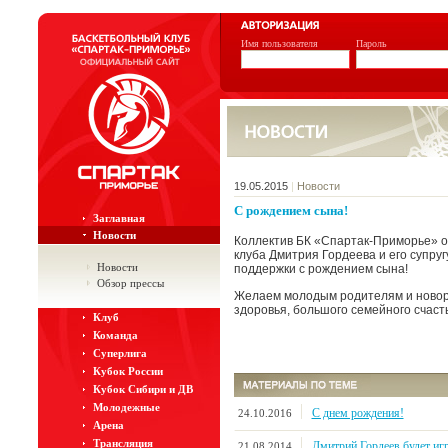
Имя пользователя
Пароль
19.05.2015
|
Новости
С рождением сына!
Заглавная
Новости
Коллектив БК «Спартак-Приморье» о
клуба Дмитрия Гордеева и его супруг
Новости
поддержки с рождением сына!
Обзор прессы
Желаем молодым родителям и новор
здоровья, большого семейного счаст
Клуб
Команда
Суперлига
Кубок России
Кубок Сибири и ДВ
Молодежные
С днем рождения!
24.10.2016
Арена
Трансляция
Дмитрий Гордеев будет иг
21.08.2014