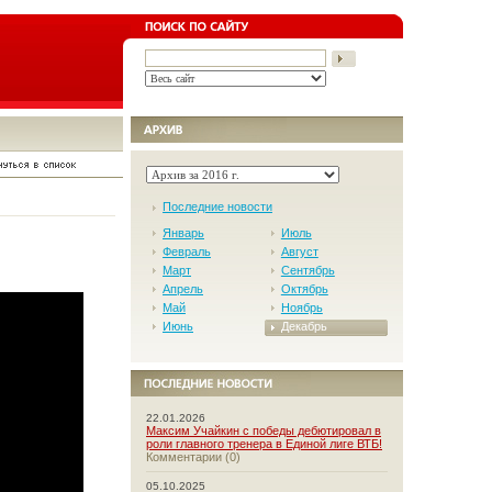
Последние новости
Январь
Июль
Февраль
Август
Март
Сентябрь
Апрель
Октябрь
Май
Ноябрь
Июнь
Декабрь
22.01.2026
Максим Учайкин с победы дебютировал в
роли главного тренера в Единой лиге ВТБ!
Комментарии (0)
05.10.2025