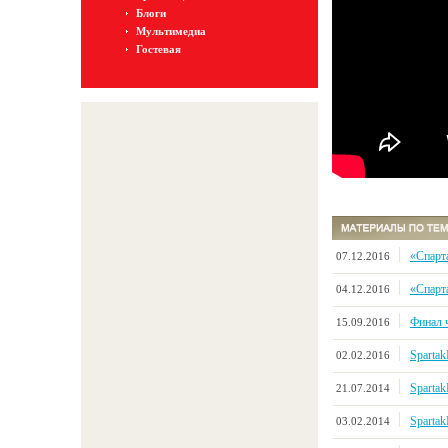
Блоги
Мультимедиа
Гостевая
«Спарт
07.12.2016
«Спарт
04.12.2016
Финал 
15.09.2016
Sparta
02.02.2016
Spartak
21.07.2014
Sparta
03.02.2014