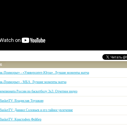
ак-Приморье» - «Университет-Югра». Лучшие моменты матча
ак-Приморье» - МБА. Лучшие моменты матча
чемпионата России по баскетболу 3х3. Отчетное видео
kBasketTV: Владислав Трушкин
BasketTV: Даниил Соловьев и его тайное увлечение
kBasketTV: Кристофер Фейбер