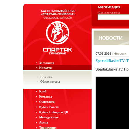
Имя пользователя
07.03.2016
|
Новости
SpartakBasketTV: Т
Заглавная
Новости
SpartakBasketTV. Н
Новости
Обзор прессы
Клуб
Команда
Суперлига
Кубок России
Кубок Сибири и ДВ
Молодежные
Арена
Трансляция