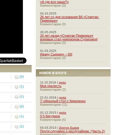
«А где все наши?»
Комментарии (0)
04.10.2025
26 лет со дня основания БК «Спартак-
Приморье»
Комментарии (0)
26.05.2025
20 лет назад «Спартак-Приморье»
впервые стал чемпионом Суперлиги!
Комментарии (0)
01.03.2025
Ивану Сыркину – 50!
Комментарии (0)
(0)
11.10.2018 |
getto
Моя прелесть
(1)
Комментарии (2)
(1)
21.01.2016 |
getto
Т-образный стол с Кириленко
Комментарии (11)
(0)
02.12.2015 |
getto
0,5 Кисурина
(1)
Комментарии (6)
(2)
04.03.2013 |
Доктор Быков
Почти случайно о неслучайном. (Часть 2)
Комментарии (1)