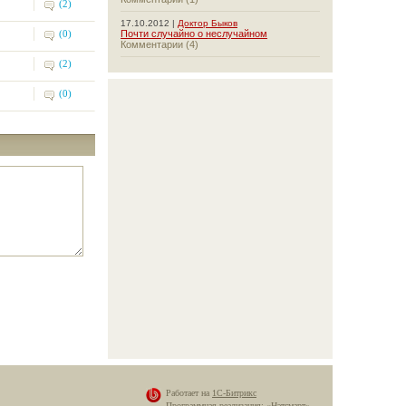
(2)
17.10.2012 |
Доктор Быков
(0)
Почти случайно о неслучайном
Комментарии (4)
(2)
(0)
Работает на
1С-Битрикс
Программная реализация:
«Нэтсмарт»