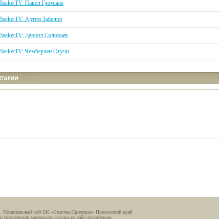
kBasketTV: Павел Громыко
kBasketTV: Артем Забелин
kBasketTV: Даниил Соловьев
kBasketTV: Чемберлен Огучи
. Официальный сайт БК «Спартак-Приморье» Приморский край
и графических материалов ссылка на сайт обязательна