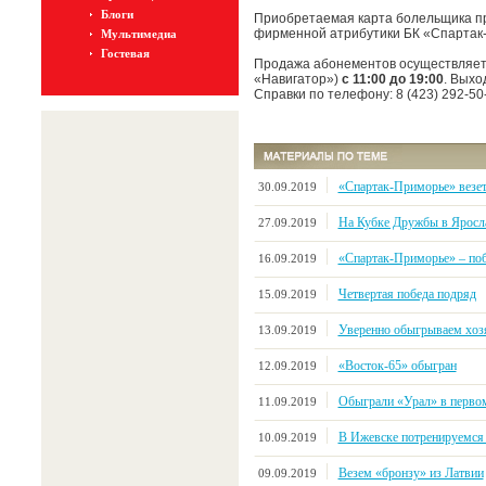
Блоги
Приобретаемая карта болельщика пр
фирменной атрибутики БК «Спартак
Мультимедиа
Гостевая
Продажа абонементов осуществляет
«Навигатор»)
с 11:00 до 19:00
. Выхо
Справки по телефону: 8 (423) 292-50
«Спартак-Приморье» везе
30.09.2019
На Кубке Дружбы в Яросл
27.09.2019
«Спартак-Приморье» – поб
16.09.2019
Четвертая победа подряд
15.09.2019
Уверенно обыгрываем хозя
13.09.2019
«Восток-65» обыгран
12.09.2019
Обыграли «Урал» в первом
11.09.2019
В Ижевске потренируемся
10.09.2019
Везем «бронзу» из Латвии
09.09.2019