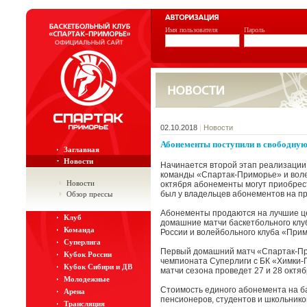
Имя пользователя
Пароль
02.10.2018
|
Новости
Абонементы поступили в свободну
Заглавная
Новости
Начинается второй этап реализации
команды «Спартак-Приморье» и вол
Новости
октября абонементы могут приобрест
был у владельцев абонементов на п
Обзор прессы
Абонементы продаются на лучшие це
Клуб
домашние матчи баскетбольного клу
Команда
России и волейбольного клуба «При
Суперлига
Первый домашний матч «Спартак-При
Кубок России
чемпионата Суперлиги с БК «Химки
Кубок Сибири и ДВ
матчи сезона проведет 27 и 28 октя
Молодежные
Стоимость единого абонемента на ба
Арена
пенсионеров, студентов и школьников
Трансляция